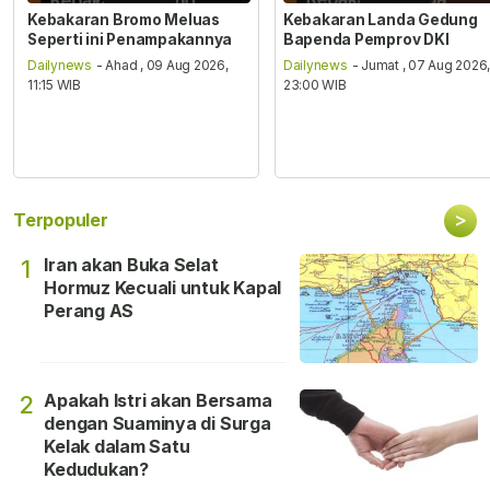
Kebakaran Bromo Meluas
Kebakaran Landa Gedung
Seperti ini Penampakannya
Bapenda Pemprov DKI
Dailynews
- Ahad , 09 Aug 2026,
Dailynews
- Jumat , 07 Aug 2026
11:15 WIB
23:00 WIB
>
Terpopuler
Iran akan Buka Selat
1
Hormuz Kecuali untuk Kapal
Perang AS
Apakah Istri akan Bersama
2
dengan Suaminya di Surga
Kelak dalam Satu
Kedudukan?