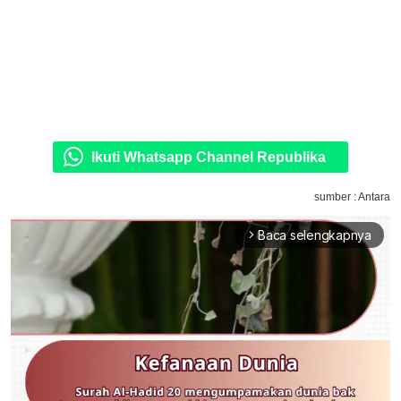
Ikuti Whatsapp Channel Republika
sumber : Antara
Baca selengkapnya
arrow_forward_ios