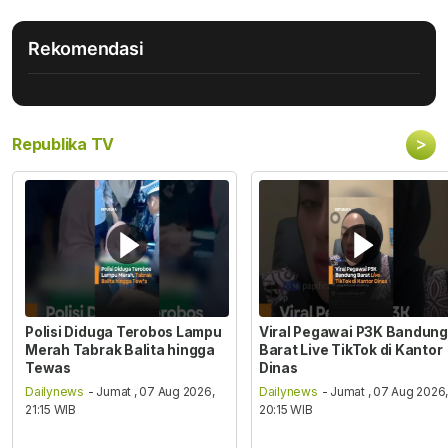
Rekomendasi
>
Republika TV
Polisi Diduga Terobos Lampu
Viral Pegawai P3K Bandung
Merah Tabrak Balita hingga
Barat Live TikTok di Kantor
Tewas
Dinas
Dailynews
- Jumat , 07 Aug 2026,
Dailynews
- Jumat , 07 Aug 2026
21:15 WIB
20:15 WIB