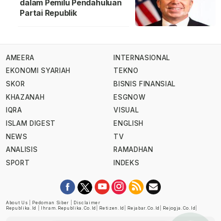
dalam Pemilu Pendahuluan
Partai Republik
AMEERA
INTERNASIONAL
EKONOMI SYARIAH
TEKNO
SKOR
BISNIS FINANSIAL
KHAZANAH
ESGNOW
IQRA
VISUAL
ISLAM DIGEST
ENGLISH
NEWS
TV
ANALISIS
RAMADHAN
SPORT
INDEKS
About Us
|
Pedoman Siber
|
Disclaimer
Republika.id
|
Ihram.republika.co.id
|
Retizen.id
|
Rejabar.co.id
|
Rejogja.co.id
|