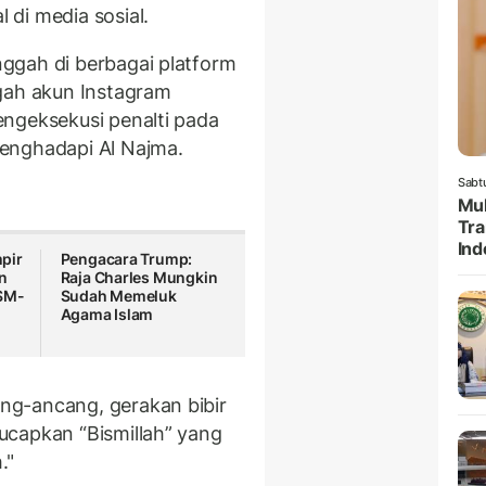
di media sosial.
ggah di berbagai platform
gah akun Instagram
ngeksekusi penalti pada
enghadapi Al Najma.
Sabt
Muk
Tr
Ind
pir
Pengacara Trump:
n
Raja Charles Mungkin
SSM-
Sudah Memeluk
Agama Islam
ng-ancang, gerakan bibir
ucapkan “Bismillah” yang
."