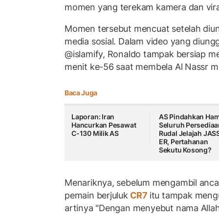
momen yang terekam kamera dan viral 
Momen tersebut mencuat setelah diun
media sosial. Dalam video yang diung
@islamify, Ronaldo tampak bersiap me
menit ke-56 saat membela Al Nassr m
Baca Juga
Laporan: Iran
AS Pindahkan Ham
Hancurkan Pesawat
Seluruh Persediaa
C-130 Milik AS
Rudal Jelajah JA
ER, Pertahanan
Sekutu Kosong?
Menariknya, sebelum mengambil anca
pemain berjuluk
CR7
itu tampak meng
artinya "Dengan menyebut nama Allah