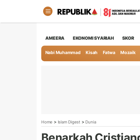
AMEERA
EKONOMI SYARIAH
SKOR
Nabi Muhammad
Kisah
Fatwa
Mozaik
>
>
Home
Islam Digest
Dunia
Benarkah Cristian