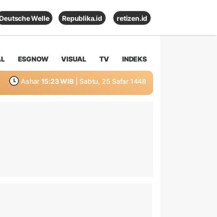
Deutsche Welle
Republika.id
retizen.id
AL
ESGNOW
VISUAL
TV
INDEKS
Ashar
15:23 WIB
| Sabtu, 25 Safar 1448