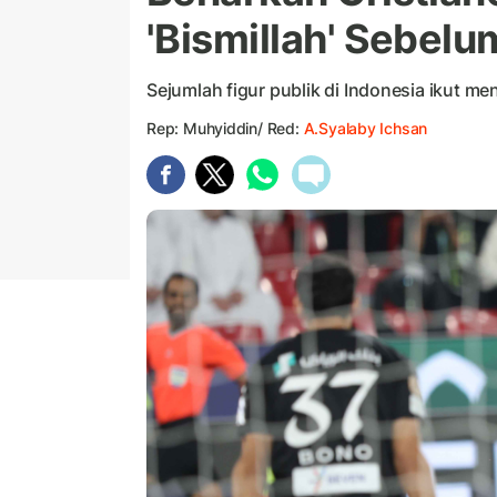
'Bismillah' Sebelu
Sejumlah figur publik di Indonesia ikut 
Rep: Muhyiddin/ Red:
A.Syalaby Ichsan