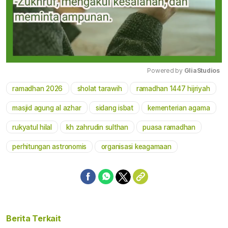
Powered by 
GliaStudios
ramadhan 2026
sholat tarawih
ramadhan 1447 hijriyah
Mute
masjid agung al azhar
sidang isbat
kementerian agama
rukyatul hilal
kh zahrudin sulthan
puasa ramadhan
perhitungan astronomis
organisasi keagamaan
Berita Terkait