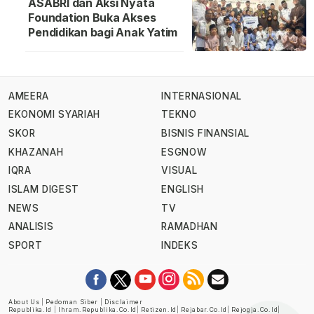
ASABRI dan Aksi Nyata
Foundation Buka Akses
Pendidikan bagi Anak Yatim
AMEERA
INTERNASIONAL
EKONOMI SYARIAH
TEKNO
SKOR
BISNIS FINANSIAL
KHAZANAH
ESGNOW
IQRA
VISUAL
ISLAM DIGEST
ENGLISH
NEWS
TV
ANALISIS
RAMADHAN
SPORT
INDEKS
About Us
|
Pedoman Siber
|
Disclaimer
Republika.id
|
Ihram.republika.co.id
|
Retizen.id
|
Rejabar.co.id
|
Rejogja.co.id
|