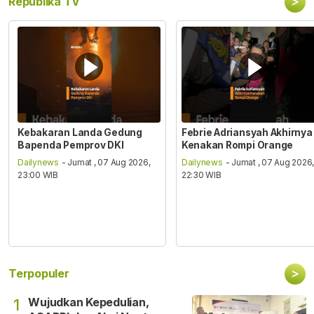
>
Republika TV
Kebakaran Landa Gedung
Febrie Adriansyah Akhirnya
Bapenda Pemprov DKI
Kenakan Rompi Orange
Dailynews
- Jumat , 07 Aug 2026,
Dailynews
- Jumat , 07 Aug 2026
23:00 WIB
22:30 WIB
>
Terpopuler
Wujudkan Kepedulian,
1