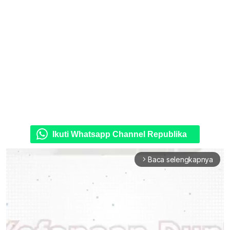
Ikuti Whatsapp Channel Republika
Baca selengkapnya
arrow_forward_ios