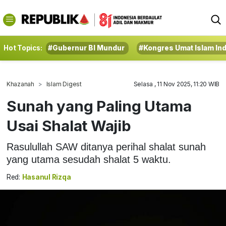
Hot Topics:
#Gubernur BI Mundur
#Kongres Umat Islam In
Khazanah
Islam Digest
Selasa , 11 Nov 2025, 11:20 WIB
Sunah yang Paling Utama
Usai Shalat Wajib
Rasulullah SAW ditanya perihal shalat sunah
yang utama sesudah shalat 5 waktu.
Red:
Hasanul Rizqa