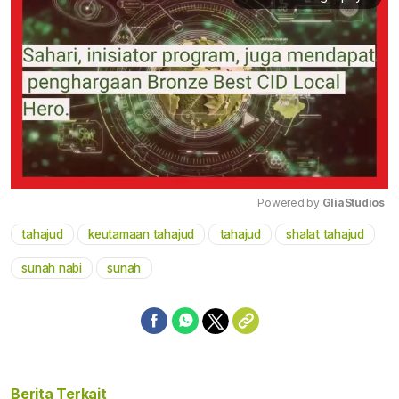
Powered by 
GliaStudios
tahajud
keutamaan tahajud
tahajud
shalat tahajud
Mute
sunah nabi
sunah
Berita Terkait