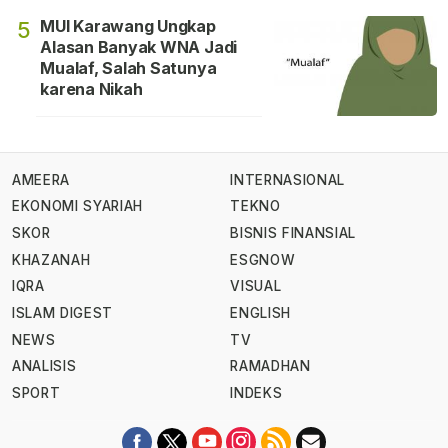
MUI Karawang Ungkap
5
Alasan Banyak WNA Jadi
Mualaf, Salah Satunya
karena Nikah
AMEERA
INTERNASIONAL
EKONOMI SYARIAH
TEKNO
SKOR
BISNIS FINANSIAL
KHAZANAH
ESGNOW
IQRA
VISUAL
ISLAM DIGEST
ENGLISH
NEWS
TV
ANALISIS
RAMADHAN
SPORT
INDEKS