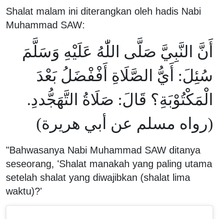
Shalat malam ini diterangkan oleh hadis Nabi
Muhammad SAW:
أَنَّ النَّبِيَّ صَلَّى اللّٰهُ عَلَيْهِ وَسَلَّمَ
سُئِلَ: أَيُّ الصَّلَاةِ أَفْفْضَلُ بَعْدَ
الْمَكْتُوْبَةِ؟ قَالَ: صَلَاةُ التَّهَجُّددِ.
(رواه مسلم عن أبي هريرة)
"Bahwasanya Nabi Muhammad SAW ditanya
seseorang, 'Shalat manakah yang paling utama
setelah shalat yang diwajibkan (shalat lima
waktu)?'