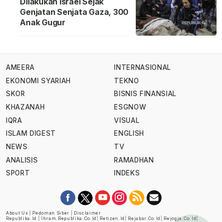
Dilakukan Israel Sejak
Genjatan Senjata Gaza, 300
Anak Gugur
AMEERA
INTERNASIONAL
EKONOMI SYARIAH
TEKNO
SKOR
BISNIS FINANSIAL
KHAZANAH
ESGNOW
IQRA
VISUAL
ISLAM DIGEST
ENGLISH
NEWS
TV
ANALISIS
RAMADHAN
SPORT
INDEKS
About Us
|
Pedoman Siber
|
Disclaimer
Republika.id
|
Ihram.republika.co.id
|
Retizen.id
|
Rejabar.co.id
|
Rejogja.co.id
|