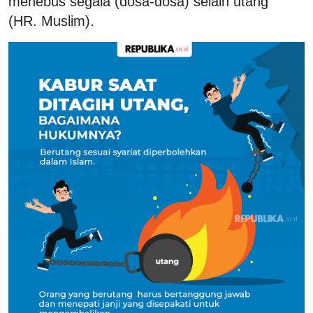
menebus segala (dosa-dosa) selain utang”
(HR. Muslim).