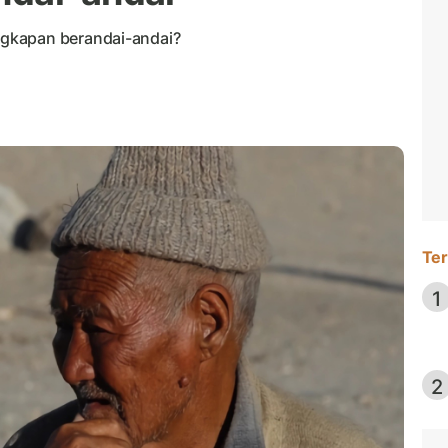
gkapan berandai-andai?
Ter
1
2