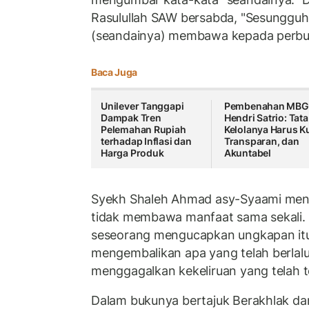
Rasulullah SAW bersabda, "Sesungguh
(seandainya) membawa kepada perbua
Baca Juga
Unilever Tanggapi
Pembenahan MBG
Dampak Tren
Hendri Satrio: Tata
Pelemahan Rupiah
Kelolanya Harus Ku
terhadap Inflasi dan
Transparan, dan
Harga Produk
Akuntabel
Syekh Shaleh Ahmad asy-Syaami menje
tidak membawa manfaat sama sekali.
seseorang mengucapkan ungkapan itu
mengembalikan apa yang telah berlalu.
menggagalkan kekeliruan yang telah te
Dalam bukunya bertajuk Berakhlak da