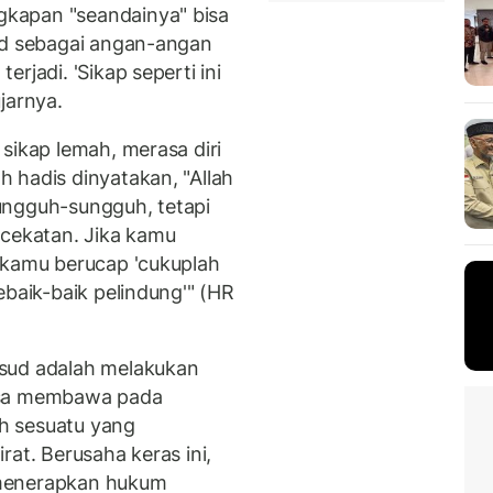
kapan "seandainya" bisa
ud sebagai angan-angan
rjadi. 'Sikap seperti ini
jarnya.
sikap lemah, merasa diri
 hadis dinyatakan, "Allah
ungguh-sungguh, tetapi
 cekatan. Jika kamu
 kamu berucap 'cukuplah
ebaik-baik pelindung'" (HR
sud adalah melakukan
isa membawa pada
ih sesuatu yang
rat. Berusaha keras ini,
 menerapkan hukum