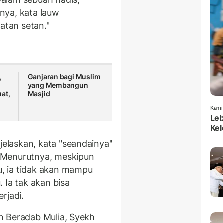
nya, kata lauw
tan setan."
,
Ganjaran bagi Muslim
yang Membangun
at,
Masjid
Kami
Leb
Kel
laskan, kata "seandainya"
 Menurutnya, meskipun
, ia tidak akan mampu
 Ia tak akan bisa
rjadi.
n Beradab Mulia, Syekh