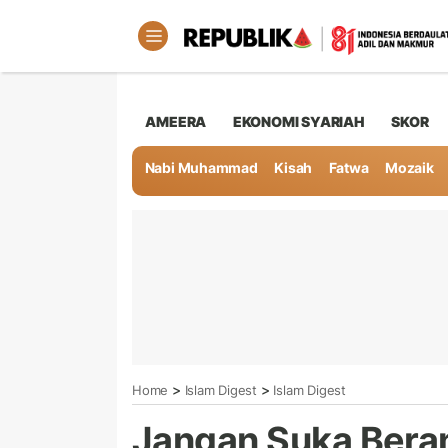
AMEERA
EKONOMI SYARIAH
SKOR
Nabi Muhammad
Kisah
Fatwa
Mozaik
>
>
Home
Islam Digest
Islam Digest
Jangan Suka Bera