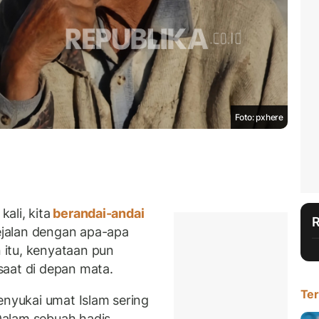
Foto: pxhere
ali, kita
berandai-andai
jalan dengan apa-apa
itu, kenyataan pun
saat di depan mata.
Ter
yukai umat Islam sering
alam sebuah hadis,