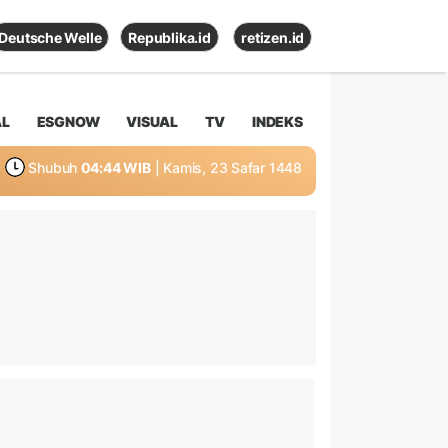
Deutsche Welle
Republika.id
retizen.id
AL
ESGNOW
VISUAL
TV
INDEKS
Shubuh
04:44 WIB
| Kamis, 23 Safar 1448