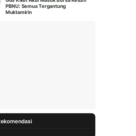
Gus Kikin Akui Masuk Bursa Ketum
PBNU: Semua Tergantung
Muktamirin
Rekomendasi