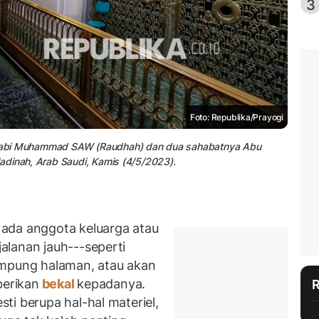
3
Foto: Republika/Prayogi
Nabi Muhammad SAW (Raudhah) dan dua sahabatnya Abu
adinah, Arab Saudi, Kamis (4/5/2023).
ada anggota keluarga atau
alanan jauh---seperti
ampung halaman, atau akan
berikan
bekal
kepadanya.
ti berupa hal-hal materiel,