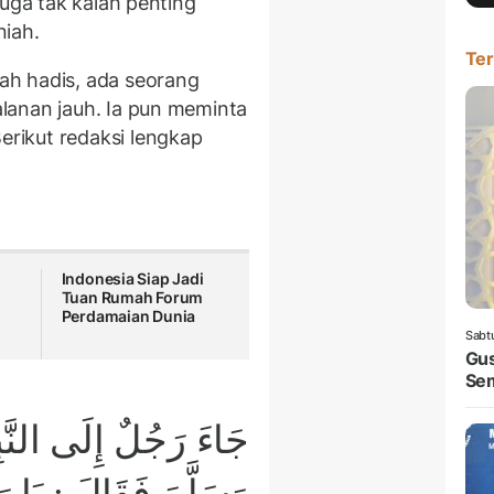
juga tak kalah penting
niah.
Ter
h hadis, ada seorang
lanan jauh. Ia pun meminta
rikut redaksi lengkap
Indonesia Siap Jadi
Tuan Rumah Forum
Perdamaian Dunia
Sabt
Gus
Sem
جَاءَ رَجُلٌ إِلَى النَّبِ