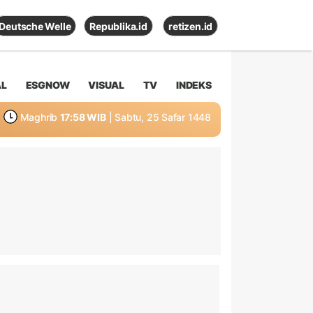
Deutsche Welle
Republika.id
retizen.id
AL
ESGNOW
VISUAL
TV
INDEKS
Maghrib
17:58 WIB
| Sabtu, 25 Safar 1448