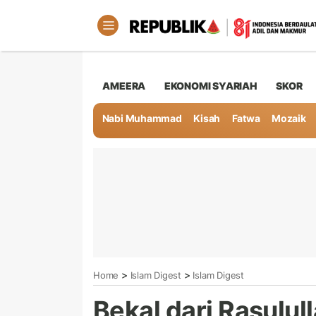
AMEERA
EKONOMI SYARIAH
SKOR
Nabi Muhammad
Kisah
Fatwa
Mozaik
>
>
Home
Islam Digest
Islam Digest
Bekal dari Rasulu