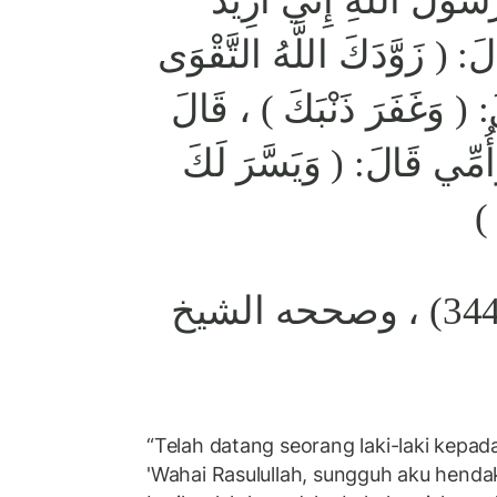
سُولَ اللَّهِ إِنِّي أُرِيدُ
َ: ( زَوَّدَكَ اللَّهُ التَّقْوَى
) ، َغَفَرَ ذَنْبَكَ ) ، قَالَ
أُمِّي قَالَ: ( وَيَسَّرَ لَكَ
تَ
رواه الترمذي (3444) ، وصححه الشيخ
“Telah datang seorang laki-laki kepa
'Wahai Rasulullah, sungguh aku henda