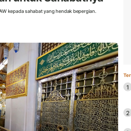
 SAW kepada sahabat yang hendak bepergian.
Ter
1
2