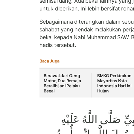
semisal uang. Ada bekal lainnya yang 
untuk diberikan. Ini lebih bersifat roha
Sebagaimana diterangkan dalam sebua
sahabat yang hendak melakukan perja
bekal kepada Nabi Muhammad SAW. Be
hadis tersebut.
Baca Juga
Berawal dari Geng
BMKG Perkirakan
Motor, Dua Remaja
Mayoritas Kota
Beralih jadi Pelaku
Indonesia Hari Ini
Begal
Hujan
يِّ صَلَّى اللَّهُ عَلَيْهِ