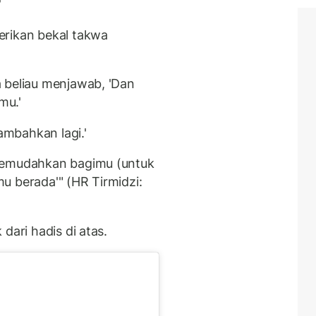
'
erikan bekal takwa
 beliau menjawab, 'Dan
mu.'
tambahkan lagi.'
 memudahkan bagimu (untuk
u berada'" (HR Tirmidzi:
dari hadis di atas.