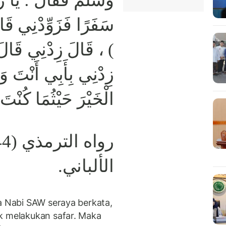
وَسَلَّمَ فَقَالَ : يَا رَ
سَفَرًا فَزَوِّدْنِي قَال
قَالَ زِدْنِي قَالَ: ( و
زِدْنِي بِأَبِي أَنْتَ وَ
الْخَيْرَ حَيْثُمَا كُنْ )
الألباني.
da Nabi SAW seraya berkata,
k melakukan safar. Maka