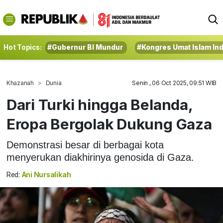
Hot Topics:
#Gubernur BI Mundur
#Kongres Umat Islam In
Khazanah
Dunia
Senin , 06 Oct 2025, 09:51 WIB
Dari Turki hingga Belanda,
Eropa Bergolak Dukung Gaza
Demonstrasi besar di berbagai kota
menyerukan diakhirinya genosida di Gaza.
Red:
Ani Nursalikah