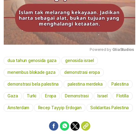
Powered by 
GliaStudios
dua tahun genosida gaza
genosida israel
Mute
menembus blokade gaza
demonstrasi eropa
demonstrasi bela palestina
palestina merdeka
Palestina
Gaza
Turki
Eropa
Demonstrasi
Israel
Flotilla
Amsterdam
Recep Tayyip Erdogan
Solidaritas Palestina