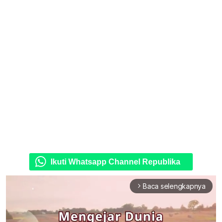
Ikuti Whatsapp Channel Republika
Baca selengkapnya
arrow_forward_ios