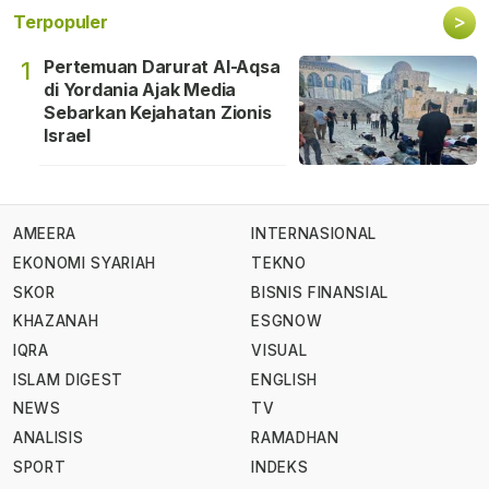
>
Terpopuler
Pertemuan Darurat Al-Aqsa
1
di Yordania Ajak Media
Sebarkan Kejahatan Zionis
Israel
AMEERA
INTERNASIONAL
EKONOMI SYARIAH
TEKNO
SKOR
BISNIS FINANSIAL
KHAZANAH
ESGNOW
IQRA
VISUAL
ISLAM DIGEST
ENGLISH
NEWS
TV
ANALISIS
RAMADHAN
SPORT
INDEKS