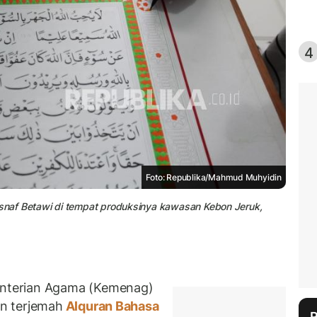
4
Foto: Republika/Mahmud Muhyidin
naf Betawi di tempat produksinya kawasan Kebon Jeruk,
terian Agama (Kemenag)
n terjemah
Alquran Bahasa