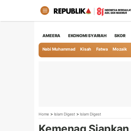
AMEERA
EKONOMI SYARIAH
SKOR
Nabi Muhammad
Kisah
Fatwa
Mozaik
>
>
Home
Islam Digest
Islam Digest
Kemenag Siapkan 