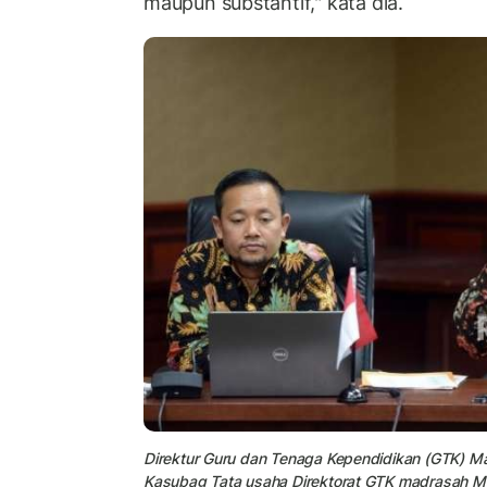
maupun substantif," kata dia.
Direktur Guru dan Tenaga Kependidikan (GTK) M
Kasubag Tata usaha Direktorat GTK madrasah M.