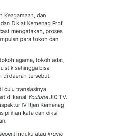
ah Keagamaan, dan
dan Diklat Kemenag Prof
cast mengatakan, proses
umpulan para tokoh dan
 tokoh agama, tokoh adat,
guistik sehingga bisa
i daerah tersebut.
i dulu translasinya
st di kanal
Youtube
JIC TV.
nspektur IV Itjen Kemenag
 pilihan kata dan diksi
an.
 seperti nguku atau
kromo