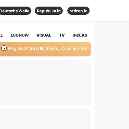
Deutsche Welle
Republika.id
retizen.id
AL
ESGNOW
VISUAL
TV
INDEKS
Maghrib
17:58 WIB
| Kamis, 23 Safar 1448