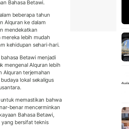
han Bahasa Betawi.
dalam beberapa tahun
an Alquran ke dalam
uan mendekatkan
a mereka lebih mudah
 kehidupan sehari-hari.
 bahasa Betawi menjadi
k mengenal Alquran lebih
an Alquran terjemahan
budaya lokal sekaligus
usantara.
ari untuk memastikan bahwa
benar-benar mencerminkan
ekayaan Bahasa Betawi,
 yang bersifat teknis