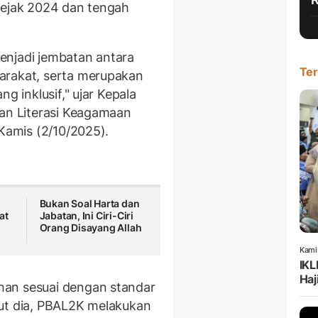
sejak 2024 dan tengah
enjadi jembatan antara
Ter
arakat, serta merupakan
g inklusif," ujar Kepala
dan Literasi Keagamaan
 Kamis (2/10/2025).
Bukan Soal Harta dan
at
Jabatan, Ini Ciri-Ciri
Orang Disayang Allah
Kami
IKL
Haj
han sesuai dengan standar
jut dia, PBAL2K melakukan