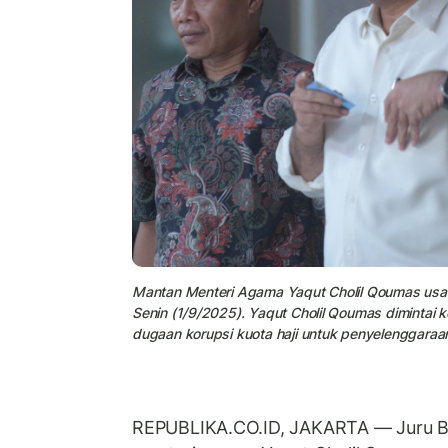
Mantan Menteri Agama Yaqut Cholil Qoumas usai 
Senin (1/9/2025). Yaqut Cholil Qoumas dimintai k
dugaan korupsi kuota haji untuk penyelenggaraa
REPUBLIKA.CO.ID,
JAKARTA
—
Juru B