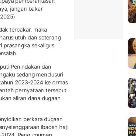
 upaya pemberantasan
nya, jangan bakar
/2025)
dak terbakar, maka
 harus utuh dan seterang
i prasangka sekaligus
rsalah.
eputi Penindakan dan
ngaku sedang menelusuri
i tahun 2023-2024 ke ormas
tah pernyataan tersebut
kan aliran dana dugaan
nyidikan perkara dugaan
enyelenggaraan ibadah haji
3-2024. Pengumuman