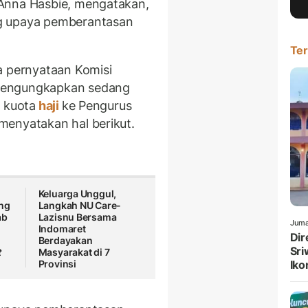
Anna Hasbie, mengatakan,
g upaya pemberantasan
Ter
 pernyataan Komisi
mengungkapkan sedang
i kuota
haji
ke Pengurus
menyatakan hal berikut.
Keluarga Unggul,
ung
Langkah NU Care-
ab
Lazisnu Bersama
Juma
Indomaret
Dir
Berdayakan
Sri
t
Masyarakat di 7
Provinsi
Iko