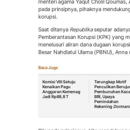
menteri agama Yaqut Cholil Qoumas, 
pada prinsipnya, pihaknya mendukun
korupsi.
Saat ditanya
Republika
seputar adanya
Pemberantasan Korupsi (KPK) yang 
menelusuri aliran dana dugaan korups
Besar Nahdlatul Ulama (PBNU), Anna 
Baca Juga
Komisi VIII Setuju
Terungkap Motif
Kenaikan Pagu
Penculikan Beruj
Anggaran Kemenag
Pembunuhan Kac
Jadi Rp88,8 T
BRI, Upaya
Pemindahan
Rekening
Dorman