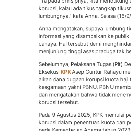
"Ya pada prinsipnya, kita mendukung
korupsi, kalau ada tikus tangkap tikus
lumbungnya," kata Anna, Selasa (16/9
Anna mengatakan, supaya lumbung ti
informasi yang disampaikan ke publik
cahaya. Hal tersebut demi menghindar
menjunjung tinggi asas praduga tak be
Sebelumnya, Pelaksana Tugas (Plt) D
Eksekusi
KPK
Asep Guntur Rahayu me
aliran dana dugaan korupsi kuota haj
keagamaan yakni PBNU. PBNU memban
dan mengatakan bahwa tidak menemu
korupsi tersebut.
Pada 9 Agustus 2025, KPK memulai pe
korupsi dalam penentuan kuota dan p
pada Kementerian Agama tahun 202