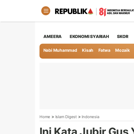
AMEERA
EKONOMI SYARIAH
SKOR
Nabi Muhammad
Kisah
Fatwa
Mozaik
>
>
Home
Islam Digest
Indonesia
Ini Kata Jubir Gus