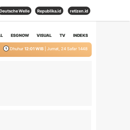
Deutsche Welle
Republika.id
retizen.id
AL
ESGNOW
VISUAL
TV
INDEKS
Dhuhur
12:01 WIB
| Jumat, 24 Safar 1448