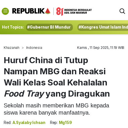
Hot Topics:
#Gubernur BI Mundur
#Kongres Umat Islam In
Khazanah
Indonesia
Kamis , 11 Sep 2025, 11:19 WIB
Huruf China di Tutup
Nampan MBG dan Reaksi
Wali Kelas Soal Kehalalan
Food Tray
yang Diragukan
Sekolah masih memberikan MBG kepada
siswa karena banyak manfaatnya.
Red:
A.Syalaby Ichsan
Rep:
Mg159