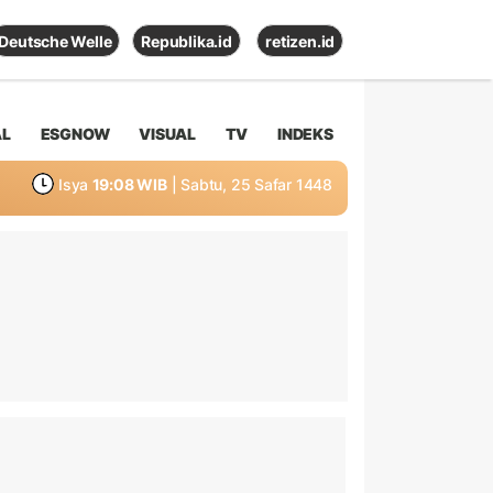
Deutsche Welle
Republika.id
retizen.id
AL
ESGNOW
VISUAL
TV
INDEKS
Isya
19:08 WIB
| Sabtu, 25 Safar 1448