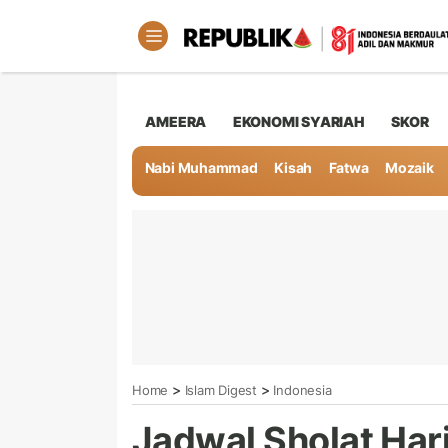
AMEERA
EKONOMI SYARIAH
SKOR
Nabi Muhammad
Kisah
Fatwa
Mozaik
>
>
Home
Islam Digest
Indonesia
Jadwal Sholat Hari