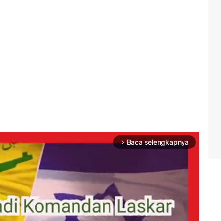
Baca selengkapnya
arrow_forward_ios