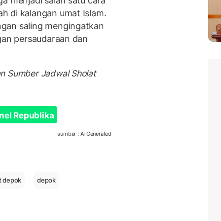
ga menjadi salah satu cara
h di kalangan umat Islam.
ngan saling mengingatkan
ngan persaudaraan dan
an Sumber Jadwal Sholat
nel Republika
sumber : AI Generated
t depok
depok