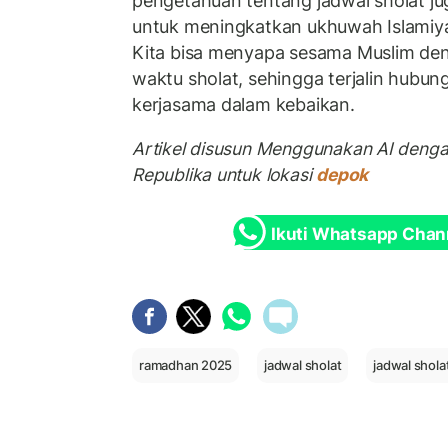
pengetahuan tentang jadwal sholat ju
untuk meningkatkan ukhuwah Islamiya
Kita bisa menyapa sesama Muslim de
waktu sholat, sehingga terjalin hubu
kerjasama dalam kebaikan.
Artikel disusun Menggunakan AI deng
Republika untuk lokasi
depok
Ikuti Whatsapp Chan
ramadhan 2025
jadwal sholat
jadwal shola