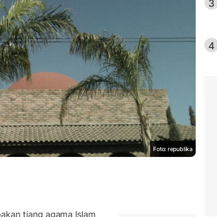
3
4
Foto: republika
pakan tiang agama Islam