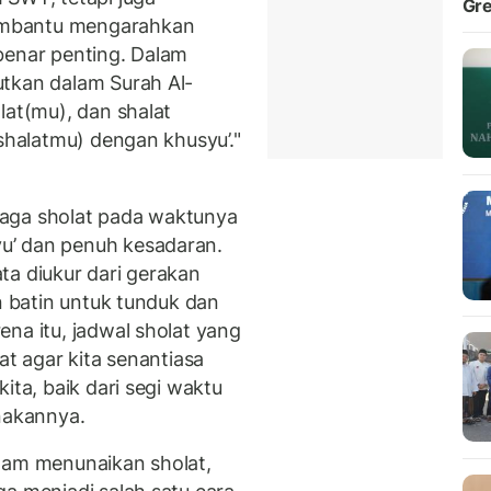
Gre
embantu mengarahkan
benar penting. Dalam
utkan dalam Surah Al-
lat(mu), dan shalat
 shalatmu) dengan khusyu’."
aga sholat pada waktunya
u’ dan penuh kesadaran.
ta diukur dari gerakan
an batin untuk tunduk dan
na itu, jadwal sholat yang
at agar kita senantiasa
ita, baik dari segi waktu
nakannya.
lam menunaikan sholat,