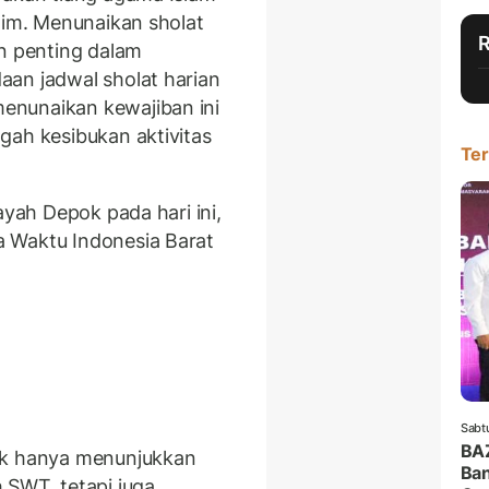
lim. Menunaikan sholat
an penting dalam
an jadwal sholat harian
enunaikan kewajiban ini
gah kesibukan aktivitas
Ter
ayah Depok pada hari ini,
 Waktu Indonesia Barat
Sabt
BA
ak hanya menunjukkan
Ban
 SWT, tetapi juga