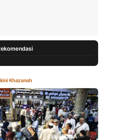
Rekomendasi
kini Khazanah