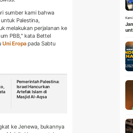
ari sumber kami bahwa
Kami
 untuk Palestina,
Jam
uk melakukan perjalanan ke
unt
um PBB," kata Bettel
u
Uni Eropa
pada Sabtu
Pemerintah Palestina:
ko,
Israel Hancurkan
ata
Artefak Islam di
Masjid Al-Aqsa
angkat ke Jenewa, bukannya