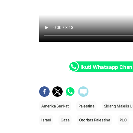
Ikuti Whatsapp Chan
Amerika Serikat
Palestina
Sidang Majelis
Israel
Gaza
Otoritas Palestina
PLO