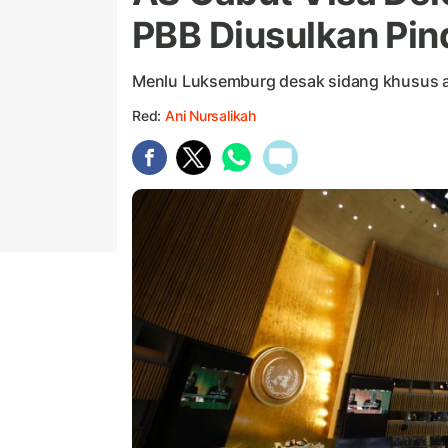
PBB Diusulkan Pi
Menlu Luksemburg desak sidang khusus aga
Red:
Ani Nursalikah