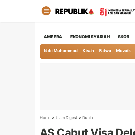
AMEERA
EKONOMI SYARIAH
SKOR
Nabi Muhammad
Kisah
Fatwa
Mozaik
>
>
Home
Islam Digest
Dunia
AS Cabut Visa Del