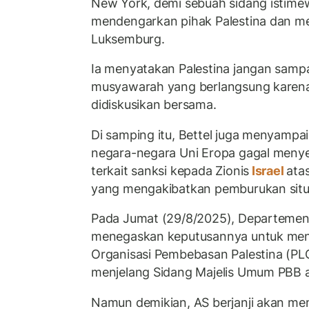
New York, demi sebuah sidang istime
mendengarkan pihak Palestina dan 
Luksemburg.
Ia menyatakan Palestina jangan sampai
musyawarah yang berlangsung karena
didiskusikan bersama.
Di samping itu, Bettel juga menyamp
negara-negara Uni Eropa gagal menye
terkait sanksi kepada Zionis
Israel
ata
yang mengakibatkan pemburukan situas
Pada Jumat (29/8/2025), Departemen
menegaskan keputusannya untuk menc
Organisasi Pembebasan Palestina (PLO
menjelang Sidang Majelis Umum PBB ak
Namun demikian, AS berjanji akan me