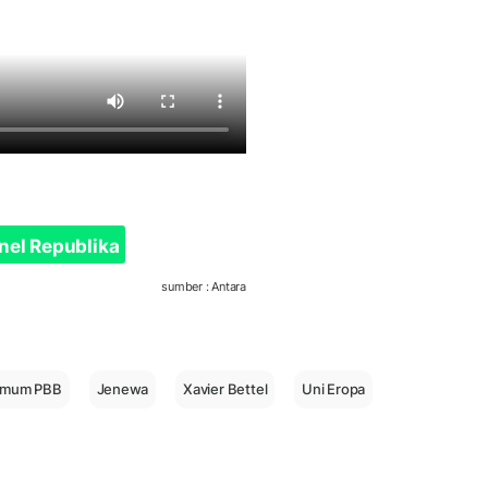
nel Republika
sumber : Antara
 Umum PBB
Jenewa
Xavier Bettel
Uni Eropa