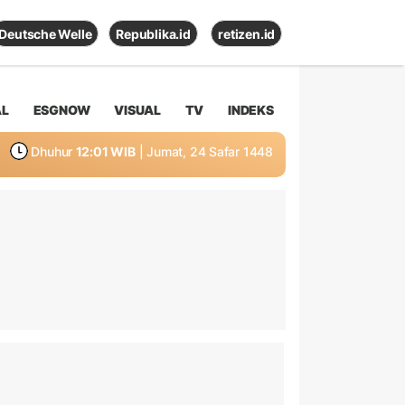
Deutsche Welle
Republika.id
retizen.id
AL
ESGNOW
VISUAL
TV
INDEKS
Dhuhur
12:01 WIB
| Jumat, 24 Safar 1448