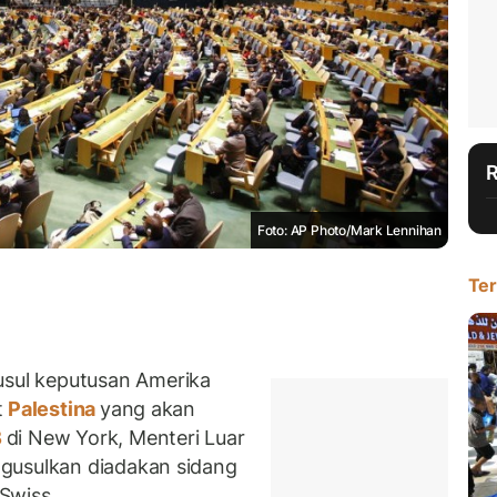
Foto: AP Photo/Mark Lennihan
Ter
ul keputusan Amerika
t
Palestina
yang akan
B
di New York, Menteri Luar
gusulkan diadakan sidang
Swiss.