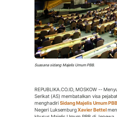
Suasana sidang Majelis Umum PBB.
REPUBLIKA.CO.ID, MOSKOW -- Menyus
Serikat (AS) membatalkan visa pejaba
menghadiri
Sidang Majelis Umum PB
Negeri Luksemburg
Xavier Bettel
men
khusus Majelis Umum PBB di Jenewa, 