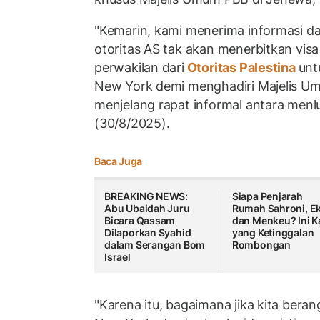
"Kemarin, kami menerima informasi d
otoritas AS tak akan menerbitkan visa
perwakilan dari
Otoritas Palestina
unt
New York demi menghadiri Majelis Um
menjelang rapat informal antara menl
(30/8/2025).
Baca Juga
BREAKING NEWS:
Siapa Penjarah
Abu Ubaidah Juru
Rumah Sahroni, E
Bicara Qassam
dan Menkeu? Ini K
Dilaporkan Syahid
yang Ketinggalan
dalam Serangan Bom
Rombongan
Israel
"Karena itu, bagaimana jika kita ber