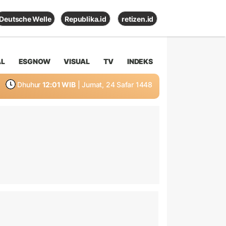
Deutsche Welle
Republika.id
retizen.id
AL
ESGNOW
VISUAL
TV
INDEKS
Dhuhur
12:01 WIB
| Jumat, 24 Safar 1448