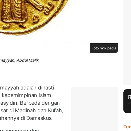
Foto: Wikipedia
mayyah, Abdul Malik.
mayyah adalah dinasti
 kepemimpinan Islam
-rasyidin. Berbeda dengan
at di Madinah dan Kufah,
hannya di Damaskus.
Ter
persimpangan dua