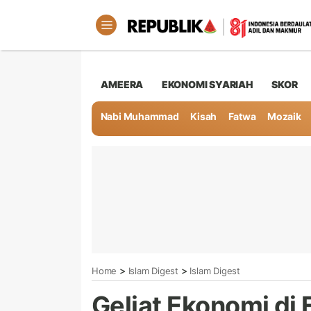
AMEERA
EKONOMI SYARIAH
SKOR
Nabi Muhammad
Kisah
Fatwa
Mozaik
>
>
Home
Islam Digest
Islam Digest
Geliat Ekonomi di