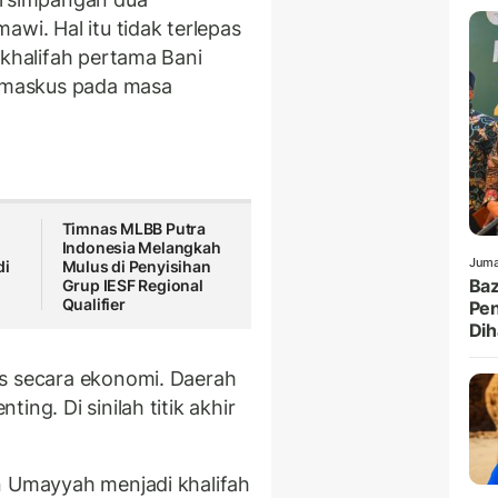
awi. Hal itu tidak terlepas
-khalifah pertama Bani
amaskus pada masa
Timnas MLBB Putra
Indonesia Melangkah
Juma
di
Mulus di Penyisihan
Baz
Grup IESF Regional
Qualifier
Pen
Dih
is secara ekonomi. Daerah
ing. Di sinilah titik akhir
n Umayyah menjadi khalifah