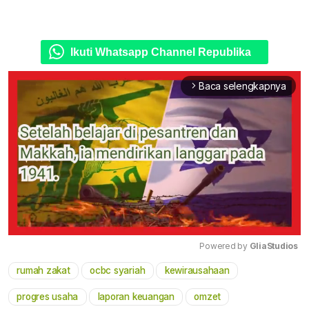
Ikuti Whatsapp Channel Republika
Baca selengkapnya
arrow_forward_ios
Powered by 
GliaStudios
rumah zakat
ocbc syariah
kewirausahaan
Mute
progres usaha
laporan keuangan
omzet