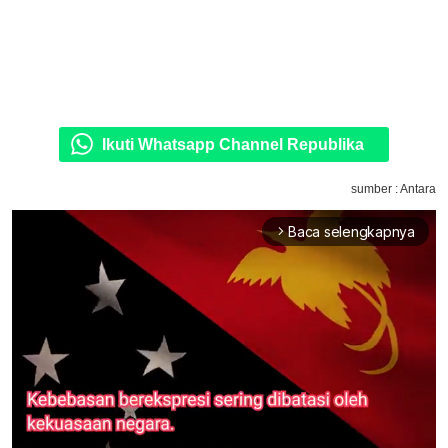
Ikuti Whatsapp Channel Republika
sumber : Antara
Baca selengkapnya
arrow_forward_ios