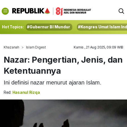
Hot Topics:
#Gubernur BI Mundur
#Kongres Umat Islam In
Khazanah
Islam Digest
Kamis , 21 Aug 2025, 09:09 WIB
Nazar: Pengertian, Jenis, dan
Ketentuannya
Ini definisi nazar menurut ajaran Islam.
Red:
Hasanul Rizqa