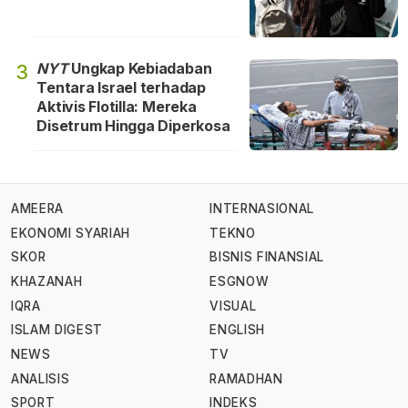
NYT
Ungkap Kebiadaban
3
Tentara Israel terhadap
Aktivis Flotilla: Mereka
Disetrum Hingga Diperkosa
AMEERA
INTERNASIONAL
EKONOMI SYARIAH
TEKNO
SKOR
BISNIS FINANSIAL
KHAZANAH
ESGNOW
IQRA
VISUAL
ISLAM DIGEST
ENGLISH
NEWS
TV
ANALISIS
RAMADHAN
SPORT
INDEKS