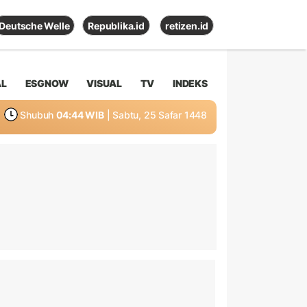
Deutsche Welle
Republika.id
retizen.id
AL
ESGNOW
VISUAL
TV
INDEKS
Shubuh
04:44 WIB
| Sabtu, 25 Safar 1448