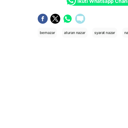
Ikuti Whatsapp Chan
bernazar
aturan nazar
syarat nazar
na