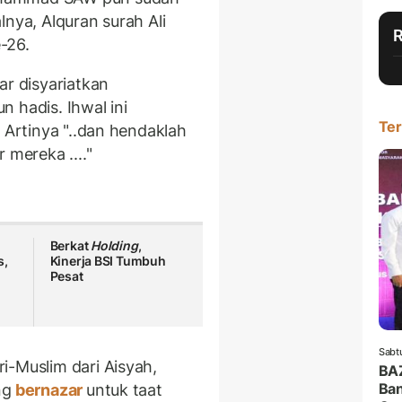
lnya, Alquran surah Ali
-26.
r disyariatkan
 hadis. Ihwal ini
Ter
 Artinya "..dan hendaklah
mereka ...."
Berkat
Holding
,
s,
Kinerja BSI Tumbuh
Pesat
Sabt
i-Muslim dari Aisyah,
BA
Ban
ng
bernazar
untuk taat