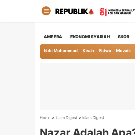
AMEERA
EKONOMI SYARIAH
SKOR
Nabi Muhammad
Kisah
Fatwa
Mozaik
>
>
Home
Islam Digest
Islam Digest
Nazar Adalah Apa? 