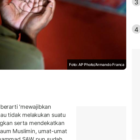
3
4
Foto: AP Photo/Armando Franca
berarti 'mewajibkan
tau tidak melakukan suatu
gkan serta mendekatkan
 kaum Muslimin, umat-umat
uhammad SAW pun sudah