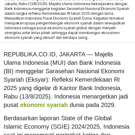
Jakarta, Rabu (13/8/2025). Majelis Ulama Indonesia bekerjasama dengan
Bank Indonesia menggelar kegiatan Sarasehan Nasional Ekonomi Syariah
dalam rangka refleksi Kemerdekaan RI tahun 2025 dengan tema
Menjadikan Indonesia Pusat Ekonomi Syariah Dunia. Kegiatan tersebut
merupakan upaya pengembangan ekonomi syariah dalam newujudkan
Indonesia sebagai pusat ekonomi syariah global dengan menjalin
sinergitas antar lintas pihak sehingga dapat membangun ekosistem
ekonomi syariah yang inklusif dan berdaya saing.
REPUBLIKA.CO.ID, JAKARTA — Majelis
Ulama Indonesia (MUI) dan Bank Indonesia
(BI) menggelar Sarasehan Nasional Ekonomi
Syariah (Eksyar): Refleksi Kemerdekaan RI
2025 yang digelar di Kantor Bank Indonesia,
Rabu (13/8/2025). Indonesia menargetkan jadi
pusat
ekonomi syariah
dunia pada 2029.
Berdasarkan laporan State of the Global
Islamic Economy (SGIE) 2024/2025, Indonesia
saat ini menempati peringkat ketiga dan