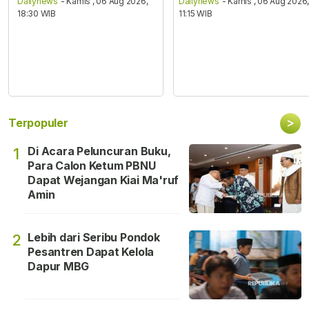
Dailynews
- Kamis , 06 Aug 2026,
Dailynews
- Kamis , 06 Aug 2026
18:30 WIB
11:15 WIB
>
Terpopuler
Di Acara Peluncuran Buku,
1
Para Calon Ketum PBNU
Dapat Wejangan Kiai Ma'ruf
Amin
Lebih dari Seribu Pondok
2
Pesantren Dapat Kelola
Dapur MBG