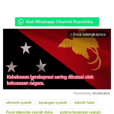
Ikuti Whatsapp Channel Republika
Baca selengkapnya
arrow_forward_ios
Powered by 
GliaStudios
ekonomi syariah
keuangan syariah
industri halal
Mute
Pusat ekonomis syariah dunia
potensi keuangan syariah