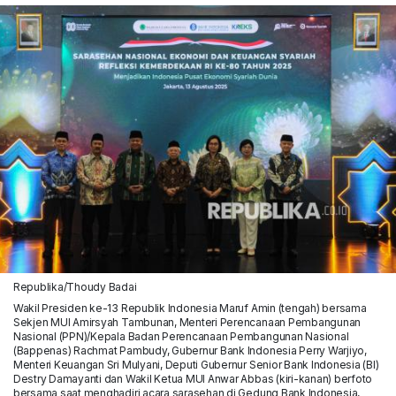
Republika/Thoudy Badai
Wakil Presiden ke-13 Republik Indonesia Maruf Amin (tengah) bersama
Sekjen MUI Amirsyah Tambunan, Menteri Perencanaan Pembangunan
Nasional (PPN)/Kepala Badan Perencanaan Pembangunan Nasional
(Bappenas) Rachmat Pambudy, Gubernur Bank Indonesia Perry Warjiyo,
Menteri Keuangan Sri Mulyani, Deputi Gubernur Senior Bank Indonesia (BI)
Destry Damayanti dan Wakil Ketua MUI Anwar Abbas (kiri-kanan) berfoto
bersama saat menghadiri acara sarasehan di Gedung Bank Indonesia,