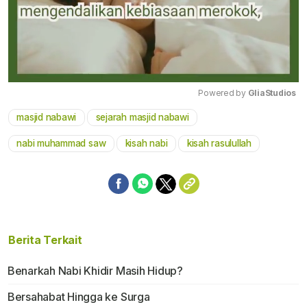
Powered by 
GliaStudios
masjid nabawi
sejarah masjid nabawi
Mute
nabi muhammad saw
kisah nabi
kisah rasulullah
Berita Terkait
Benarkah Nabi Khidir Masih Hidup?
Bersahabat Hingga ke Surga