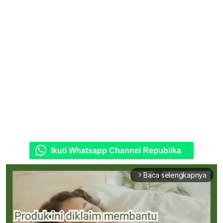
Ikuti Whatsapp Channel Republika
Baca selengkapnya
arrow_forward_ios