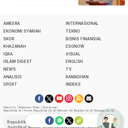
AMEERA
INTERNASIONAL
EKONOMI SYARIAH
TEKNO
SKOR
BISNIS FINANSIAL
KHAZANAH
ESGNOW
IQRA
VISUAL
ISLAM DIGEST
ENGLISH
NEWS
TV
ANALISIS
RAMADHAN
SPORT
INDEKS
About Us
|
Pedoman Siber
|
Disclaimer
Republika.id
|
Ihram.republika.co.id
|
Retizen.id
|
Rejabar.co.id
|
Rejogja.co.id
|
Republika telah diverifikasi oleh Dewan Pers
Sertifikat Nomor 1058/DP-Verifikasi/K/XII/2022