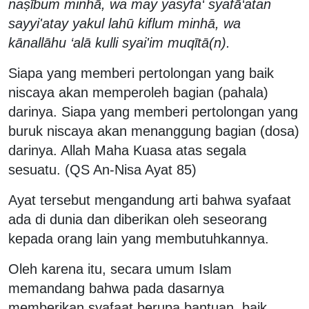
naṣībum minhā, wa may yasyfa‘ syafā‘atan
sayyi'atay yakul lahū kiflum minhā, wa
kānallāhu ‘alā kulli syai'im muqītā(n).
Siapa yang memberi pertolongan yang baik
niscaya akan memperoleh bagian (pahala)
darinya. Siapa yang memberi pertolongan yang
buruk niscaya akan menanggung bagian (dosa)
darinya. Allah Maha Kuasa atas segala
sesuatu. (QS An-Nisa Ayat 85)
Ayat tersebut mengandung arti bahwa syafaat
ada di dunia dan diberikan oleh seseorang
kepada orang lain yang membutuhkannya.
Oleh karena itu, secara umum Islam
memandang bahwa pada dasarnya
memberikan syafaat berupa bantuan, baik