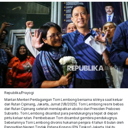
Republika/Prayogi
Mantan Menteri Perdagangan Tom Lembong bersama istrinya saat keluar
dari Rutan Cipinang, Jakarta, Jumat (1/8/2025). Tom Lembong resmi bebas
dari Rutan Cipinang setelah mendapatkan abolisi dari Presiden Prabowo
Subianto. Tom Lembong disambut para pendukungnya tepat di depan
pintu keluar rutan. Pembebasan Tom disambut gembira pendukugnya.
Sebelumnya Tom Lembong divonis hukuman penjara 4 tahun 6 bulan oleh
Pengadilan Negeri Tindak Pidana Korupsi (PN Tipikor) Jakarta. Hal itu