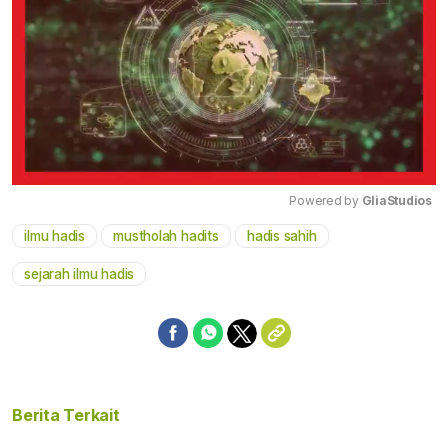
Powered by 
GliaStudios
ilmu hadis
mustholah hadits
hadis sahih
Mute
sejarah ilmu hadis
Berita Terkait