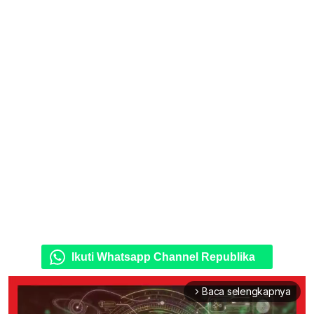
Ikuti Whatsapp Channel Republika
Baca selengkapnya
arrow_forward_ios