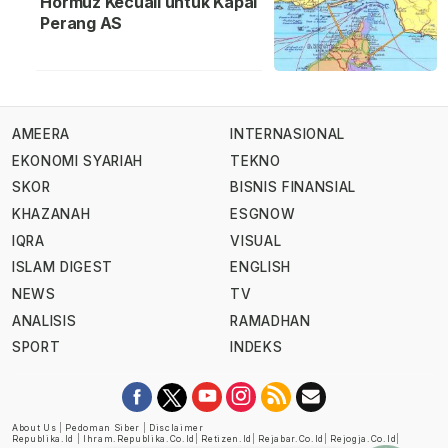
Hormuz Kecuali untuk Kapal
Perang AS
AMEERA
INTERNASIONAL
EKONOMI SYARIAH
TEKNO
SKOR
BISNIS FINANSIAL
KHAZANAH
ESGNOW
IQRA
VISUAL
ISLAM DIGEST
ENGLISH
NEWS
TV
ANALISIS
RAMADHAN
SPORT
INDEKS
About Us
|
Pedoman Siber
|
Disclaimer
Republika.id
|
Ihram.republika.co.id
|
Retizen.id
|
Rejabar.co.id
|
Rejogja.co.id
|