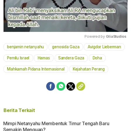
Powered by 
GliaStudios
benjamin netanyahu
genosida Gaza
Avigdor Lieberman
Mute
Pemilu Israel
Hamas
Sandera Gaza
Doha
Mahkamah Pidana Internasional
Kejahatan Perang
Berita Terkait
Mimpi Netanyahu Membentuk Timur Tengah Baru
Semakin Menguap?