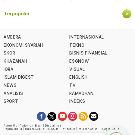
>
Terpopuler
AMEERA
INTERNASIONAL
EKONOMI SYARIAH
TEKNO
SKOR
BISNIS FINANSIAL
KHAZANAH
ESGNOW
IQRA
VISUAL
ISLAM DIGEST
ENGLISH
NEWS
TV
ANALISIS
RAMADHAN
SPORT
INDEKS
About Us
|
Pedoman Siber
|
Disclaimer
Republika.id
|
Ihram.republika.co.id
|
Retizen.id
|
Rejabar.co.id
|
Rejogja.co.id
|