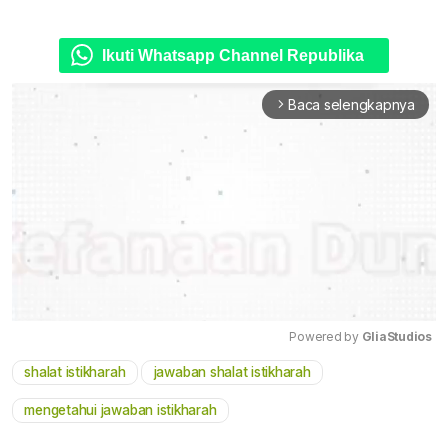
Ikuti Whatsapp Channel Republika
Baca selengkapnya
arrow_forward_ios
Powered by 
GliaStudios
shalat istikharah
jawaban shalat istikharah
Mute
mengetahui jawaban istikharah