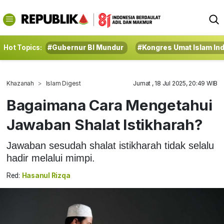
Hot Topics:
#Gubernur BI Mundur
#Kongres Umat Islam In
Khazanah
Islam Digest
Jumat , 18 Jul 2025, 20:49 WIB
Bagaimana Cara Mengetahui
Jawaban Shalat Istikharah?
Jawaban sesudah shalat istikharah tidak selalu
hadir melalui mimpi.
Red:
Hasanul Rizqa