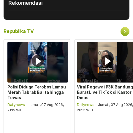
Rekomendasi
>
Republika TV
Polisi Diduga Terobos Lampu
Viral Pegawai P3K Bandung
Merah Tabrak Balita hingga
Barat Live TikTok di Kantor
Tewas
Dinas
Dailynews
- Jumat , 07 Aug 2026,
Dailynews
- Jumat , 07 Aug 2026
21:15 WIB
20:15 WIB