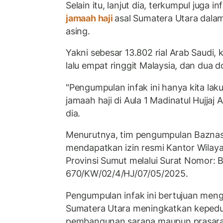
Selain itu, lanjut dia, terkumpul juga i
jamaah haji
asal Sumatera Utara dala
asing.
Yakni sebesar 13.802 rial Arab Saudi, 
lalu empat ringgit Malaysia, dan dua do
"Pengumpulan infak ini hanya kita la
jamaah haji di Aula 1 Madinatul Hujjaj 
dia.
Menurutnya, tim pengumpulan Baznas 
mendapatkan izin resmi Kantor Wila
Provinsi Sumut melalui Surat Nomor: 
670/KW/02/4/HJ/07/05/2025.
Pengumpulan infak ini bertujuan menga
Sumatera Utara meningkatkan keped
pembangunan sarana maupun prasara