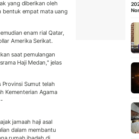
nfak yang diberikan oleh
202
Non
m bentuk empat mata uang
kemudian enam rial Qatar,
llar Amerika Serikat.
kukan saat pemulangan
Asrama Haji Medan," jelas
Provinsi Sumut telah
yah Kementerian Agama
B-
jak jamaah haji asal
ulian dalam membantu
na rumah ibadah di