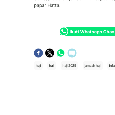
papar Hatta.
Ikuti Whatsapp Chan
haji
haji
haji 2025
jamaah haji
inf