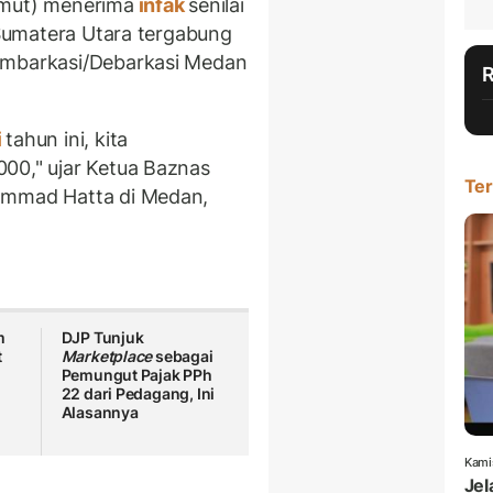
umut) menerima
infak
senilai
Sumatera Utara tergabung
Embarkasi/Debarkasi Medan
i
tahun ini, kita
00," ujar Ketua Baznas
Ter
ammad Hatta di Medan,
m
DJP Tunjuk
t
Marketplace
sebagai
Pemungut Pajak PPh
22 dari Pedagang, Ini
Alasannya
Kami
Jel