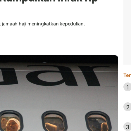
 jamaah haji meningkatkan kepedulian.
Ter
1
2
3