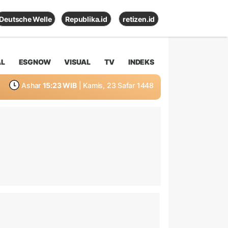
Deutsche Welle
Republika.id
retizen.id
AL
ESGNOW
VISUAL
TV
INDEKS
Ashar
15:23 WIB
| Kamis, 23 Safar 1448