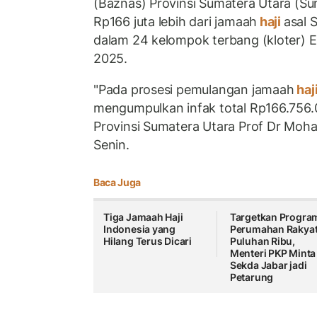
(Baznas) Provinsi Sumatera Utara (S
Rp166 juta lebih dari jamaah
haji
asal 
dalam 24 kelompok terbang (kloter) 
2025.
"Pada prosesi pemulangan jamaah
haj
mengumpulkan infak total Rp166.756.0
Provinsi Sumatera Utara Prof Dr Moh
Senin.
Baca Juga
Tiga Jamaah Haji
Targetkan Progra
Indonesia yang
Perumahan Rakya
Hilang Terus Dicari
Puluhan Ribu,
Menteri PKP Minta
Sekda Jabar jadi
Petarung