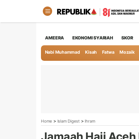
AMEERA
EKONOMI SYARIAH
SKOR
Nabi Muhammad
Kisah
Fatwa
Mozaik
>
>
Home
Islam Digest
Ihram
Jamaah Haji Aceh