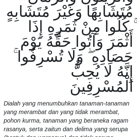
مُتَشَابِهًا وَغَيْرَ مُتَشَابِهٍ
ۚ كُلُوا مِنْ ثَمَرِهِ إِذَا
أَثْمَرَ وَآتُوا حَقَّهُ يَوْمَ
حَصَادِهِ ۖ وَلَا تُسْرِفُوا ۚ
إِنَّهُ لَا يُحِبُّ
الْمُسْرِفِينَ
Dialah yang menumbuhkan tanaman-tanaman
yang merambat dan yang tidak merambat,
pohon kurma, tanaman yang beraneka ragam
rasanya, serta zaitun dan delima yang serupa