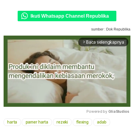
Ikuti Whatsapp Channel Republika
sumber : Dok Republika
Baca selengkapnya
arrow_forward_ios
Powered by 
GliaStudios
harta
pamer harta
rezeki
flexing
adab
Mute