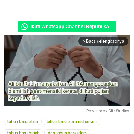
Ikuti Whatsapp Channel Republika
Baca selengkapnya
arrow_forward_ios
Powered by 
GliaStudios
tahun baru islam
tahun baru islam muharram
Mute
tahun baru hijriah
doa tahun baru islam