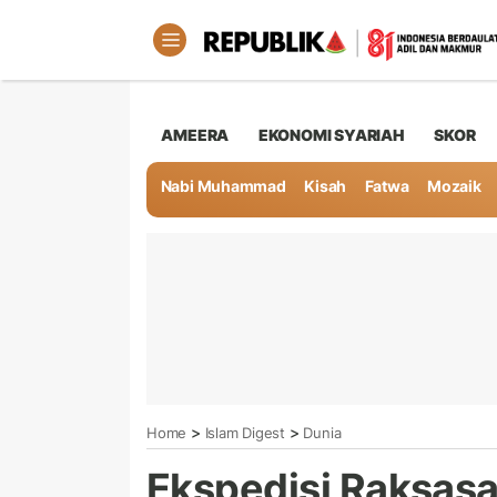
AMEERA
EKONOMI SYARIAH
SKOR
Nabi Muhammad
Kisah
Fatwa
Mozaik
>
>
Home
Islam Digest
Dunia
Ekspedisi Raksasa