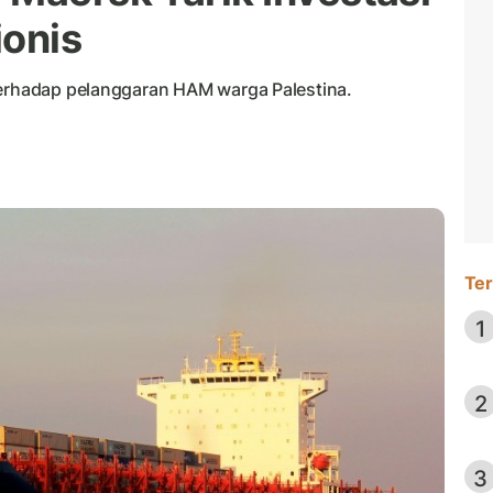
ionis
terhadap pelanggaran HAM warga Palestina.
Ter
1
2
3