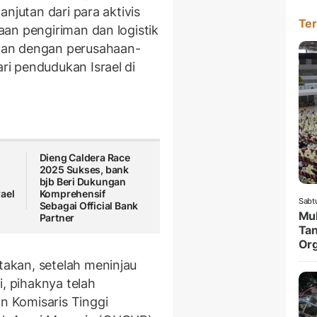
njutan dari para aktivis
Ter
an pengiriman dan logistik
gan dengan perusahaan-
i pendudukan Israel di
Dieng Caldera Race
2025 Sukses, bank
bjb Beri Dukungan
ael
Komprehensif
Sabt
Sebagai Official Bank
Muk
Partner
Tan
Org
akan, setelah meninjau
i, pihaknya telah
 Komisaris Tinggi