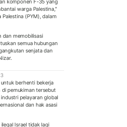
mkan komponen F-35 yang
ntai warga Palestina,"
a Palestina (PYM), dalam
 dan memobilisasi
utuskan semua hubungan
gangkutan senjata dan
izar.
 3
untuk berhenti bekerja
 di pemukiman tersebut
industri pelayaran global
rnasional dan hak asasi
gal Israel tidak lagi