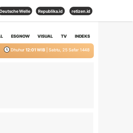
Deutsche Welle
Republika.id
retizen.id
AL
ESGNOW
VISUAL
TV
INDEKS
Dhuhur
12:01 WIB
| Sabtu, 25 Safar 1448