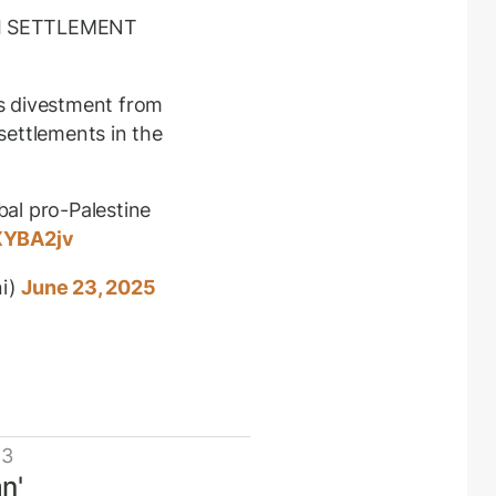
I SETTLEMENT
s divestment from
 settlements in the
obal pro-Palestine
lXYBA2jv
ni)
June 23, 2025
 3
n'