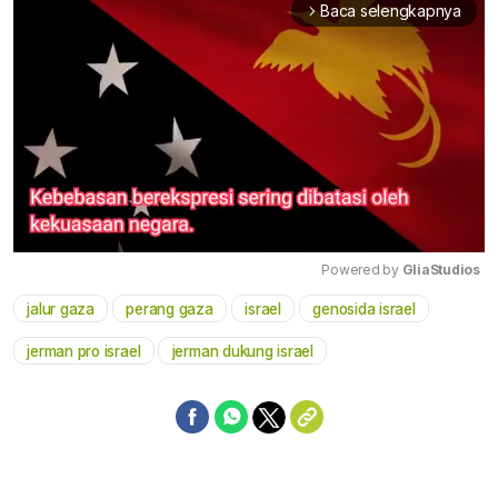
Baca selengkapnya
arrow_forward_ios
Powered by 
GliaStudios
jalur gaza
perang gaza
israel
genosida israel
Mute
jerman pro israel
jerman dukung israel