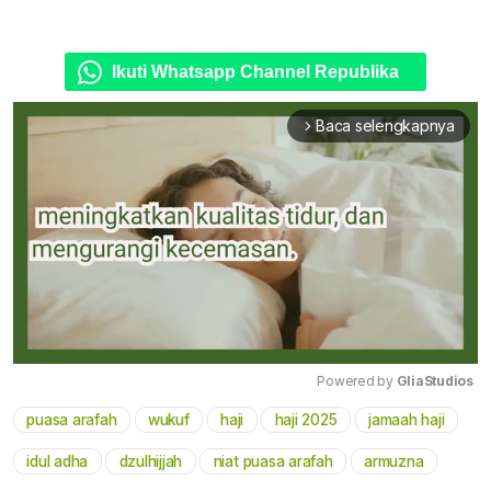
Ikuti Whatsapp Channel Republika
Baca selengkapnya
arrow_forward_ios
Powered by 
GliaStudios
puasa arafah
wukuf
haji
haji 2025
jamaah haji
Mute
idul adha
dzulhijjah
niat puasa arafah
armuzna