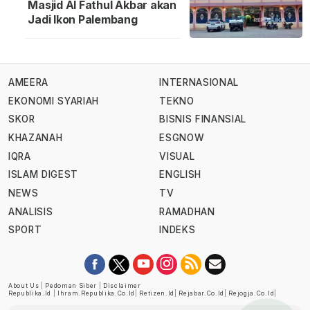
Masjid Al Fathul Akbar akan
Jadi Ikon Palembang
AMEERA
INTERNASIONAL
EKONOMI SYARIAH
TEKNO
SKOR
BISNIS FINANSIAL
KHAZANAH
ESGNOW
IQRA
VISUAL
ISLAM DIGEST
ENGLISH
NEWS
TV
ANALISIS
RAMADHAN
SPORT
INDEKS
About Us
|
Pedoman Siber
|
Disclaimer
Republika.id
|
Ihram.republika.co.id
|
Retizen.id
|
Rejabar.co.id
|
Rejogja.co.id
|