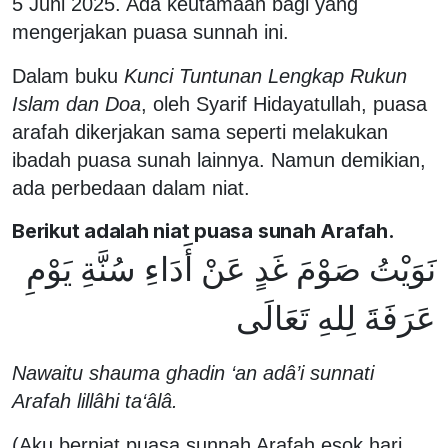
5 Juni 2025. Ada keutamaan bagi yang
mengerjakan puasa sunnah ini.
Dalam buku
Kunci Tuntunan Lengkap Rukun
Islam dan Doa
, oleh Syarif Hidayatullah, puasa
arafah dikerjakan sama seperti melakukan
ibadah puasa sunah lainnya. Namun demikian,
ada perbedaan dalam niat.
Berikut adalah niat puasa sunah Arafah.
نَوَيْتُ صَوْمَ غَدٍ عَنْ أَدَاءِ سُنَّةِ يَوْمِ
عَرَفَةَ لِلهِ تَعَالَى
Nawaitu shauma ghadin ‘an adâ’i sunnati
Arafah lillâhi ta‘âlâ.
(Aku berniat puasa sunnah Arafah esok hari