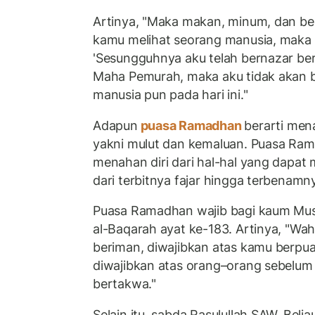
Artinya, "Maka makan, minum, dan ber
kamu melihat seorang manusia, maka 
'Sesungguhnya aku telah bernazar be
Maha Pemurah, maka aku tidak akan 
manusia pun pada hari ini."
Adapun
puasa Ramadhan
berarti men
yakni mulut dan kemaluan. Puasa Ra
menahan diri dari hal-hal yang dapat
dari terbitnya fajar hingga terbenamn
Puasa Ramadhan wajib bagi kaum Muslim
al-Baqarah ayat ke-183. Artinya, "Wa
beriman, diwajibkan atas kamu berpu
diwajibkan atas orang–orang sebelu
bertakwa."
Selain itu, sabda Rasulullah SAW. Bel