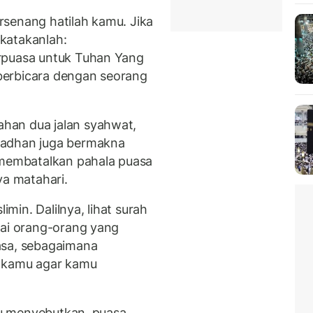
senang hatilah kamu. Jika
katakanlah:
rpuasa untuk Tuhan Yang
berbicara dengan seorang
ahan dua jalan syahwat,
madhan juga bermakna
 membatalkan pahala puasa
ya matahari.
in. Dalilnya, lihat surah
hai orang-orang yang
asa, sebagaimana
m kamu agar kamu
iau menyebutkan, puasa