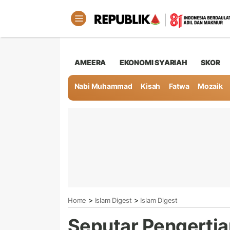
AMEERA
EKONOMI SYARIAH
SKOR
Nabi Muhammad
Kisah
Fatwa
Mozaik
>
>
Home
Islam Digest
Islam Digest
Seputar Pengertia