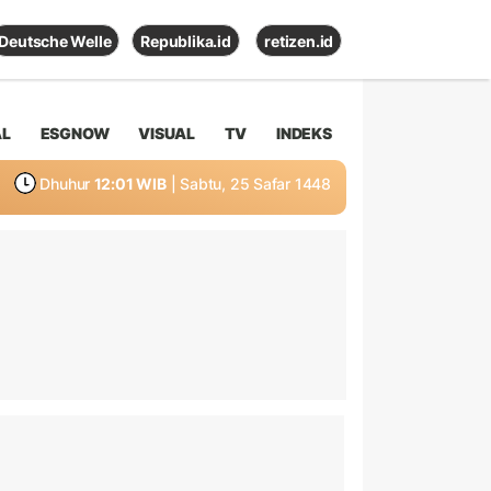
Deutsche Welle
Republika.id
retizen.id
AL
ESGNOW
VISUAL
TV
INDEKS
Dhuhur
12:01 WIB
| Sabtu, 25 Safar 1448