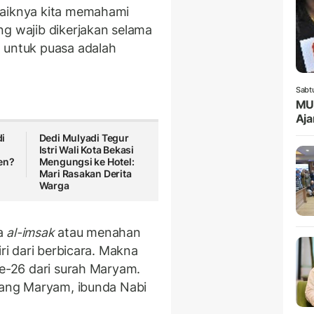
baiknya kita memahami
ng wajib dikerjakan selama
 untuk puasa adalah
Sabt
MUI
Aj
i
Dedi Mulyadi Tegur
Istri Wali Kota Bekasi
en?
Mengungsi ke Hotel:
Mari Rasakan Derita
Warga
na
al-imsak
atau menahan
iri dari berbicara. Makna
ke-26 dari surah Maryam.
ntang Maryam, ibunda Nabi