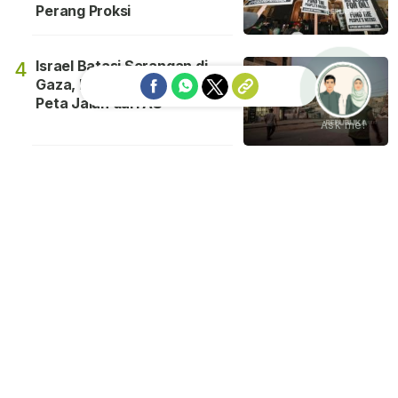
Perang Proksi
Israel Batasi Serangan di
4
Gaza, Netanyahu Tolak Draf
Peta Jalan dari AS
Ask me!
AMEERA
INTERNASIONAL
EKONOMI SYARIAH
TEKNO
SKOR
BISNIS FINANSIAL
KHAZANAH
ESGNOW
IQRA
VISUAL
ISLAM DIGEST
ENGLISH
NEWS
TV
ANALISIS
RAMADHAN
SPORT
INDEKS