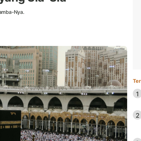
hamba-Nya.
Ter
1
2