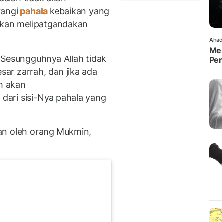
rangi
pahala
kebaikan yang
 akan melipatgandakan
Ahad
Mes
“Sesungguhnya Allah tidak
Pem
ar zarrah, dan jika ada
ah akan
ari sisi-Nya pahala yang
an oleh orang Mukmin,