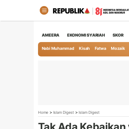
AMEERA
EKONOMI SYARIAH
SKOR
Nabi Muhammad
Kisah
Fatwa
Mozaik
>
>
Home
Islam Digest
Islam Digest
Tak Ada Kebaikan 