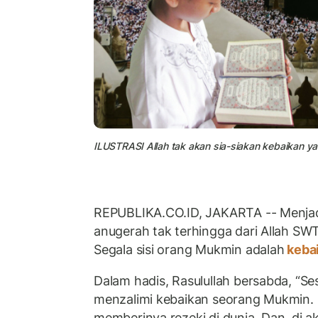
ILUSTRASI Allah tak akan sia-siakan kebaikan y
REPUBLIKA.CO.ID, JAKARTA -- Menjad
anugerah tak terhingga dari Allah S
Segala sisi orang Mukmin adalah
keba
Dalam hadis, Rasulullah bersabda, “Se
menzalimi kebaikan seorang Mukmin. D
memberinya rezeki di dunia. Dan, di ak