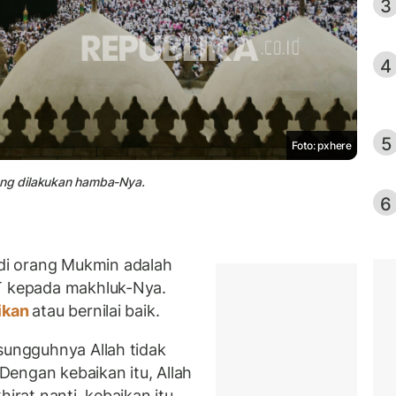
3
4
5
Foto: pxhere
ang dilakukan hamba-Nya.
6
i orang Mukmin adalah
WT kepada makhluk-Nya.
ikan
atau bernilai baik.
sungguhnya Allah tidak
engan kebaikan itu, Allah
hirat nanti, kebaikan itu