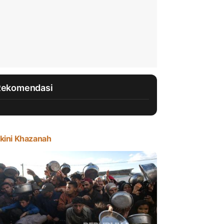
Rekomendasi
kini Khazanah