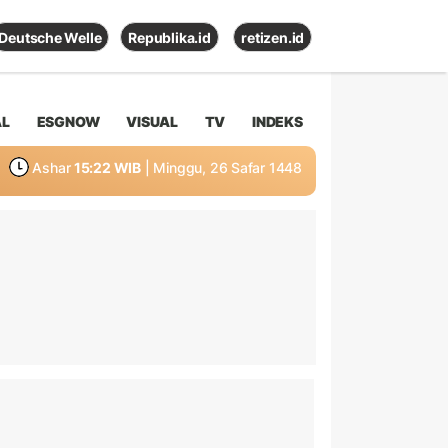
Deutsche Welle
Republika.id
retizen.id
AL
ESGNOW
VISUAL
TV
INDEKS
Ashar
15:22 WIB
| Minggu, 26 Safar 1448