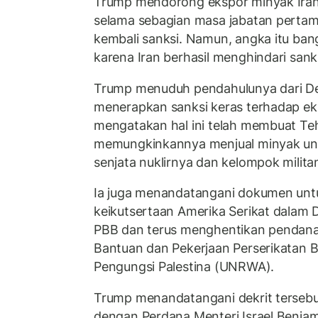
Trump mendorong ekspor minyak Iran
selama sebagian masa jabatan perta
kembali sanksi. Namun, angka itu bang
karena Iran berhasil menghindari sanks
Trump menuduh pendahulunya dari Dem
menerapkan sanksi keras terhadap ek
mengatakan hal ini telah membuat Te
memungkinkannya menjual minyak un
senjata nuklirnya dan kelompok milita
Ia juga menandatangani dokumen un
keikutsertaan Amerika Serikat dalam
PBB dan terus menghentikan pendan
Bantuan dan Pekerjaan Perserikatan
Pengungsi Palestina (UNRWA).
Trump menandatangani dekrit terseb
dengan Perdana Menteri Israel Benja