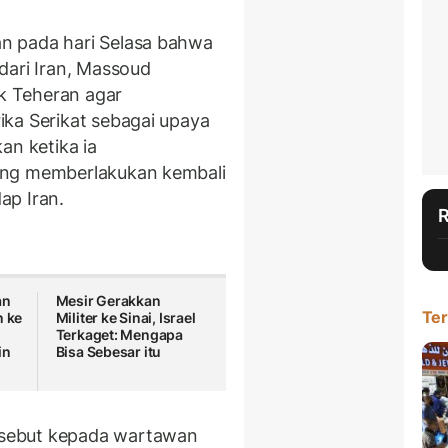
n pada hari Selasa bahwa
dari Iran, Massoud
k Teheran agar
ka Serikat sebagai upaya
an ketika ia
ang memberlakukan kembali
ap Iran.
an
Mesir Gerakkan
Ter
n ke
Militer ke Sinai, Israel
Terkaget: Mengapa
in
Bisa Sebesar itu
sebut kepada wartawan