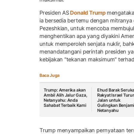
Presiden AS
Donald Trump
mengataka
ia bersedia bertemu dengan mitranya 
Pezeshkian, untuk mencoba membuju
menghentikan apa yang diyakini Ameri
untuk memperoleh senjata nuklir, bahk
menandatangani perintah presiden y
kebijakan "tekanan maksimum" terhad
Baca Juga
Trump: Amerika akan
Ehud Barak Seruk
Ambil Alih Jalur Gaza,
Rakyat Israel Turu
Netanyahu: Anda
Jalan untuk
Sahabat Terbaik Kami
Gulingkan Benjam
Netanyahu
Trump menyampaikan pernyataan ter