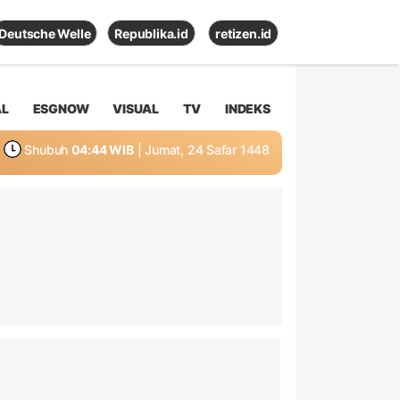
Deutsche Welle
Republika.id
retizen.id
AL
ESGNOW
VISUAL
TV
INDEKS
Shubuh
04:44 WIB
| Jumat, 24 Safar 1448