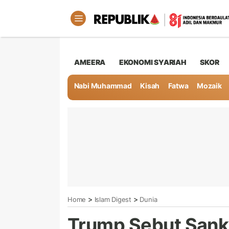
AMEERA
EKONOMI SYARIAH
SKOR
Nabi Muhammad
Kisah
Fatwa
Mozaik
>
>
Home
Islam Digest
Dunia
Trump Sebut Sank