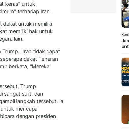
t keras" untuk
imum" terhadap Iran.
 dekat untuk memiliki
kat memiliki hak untuk
Kami
gara lain.
Jam
unt
a Trump. "Iran tidak dapat
ya seberapa dekat Teheran
rump berkata, "Mereka
rsebut, Trump
 sangat sulit, dan
ambil langkah tersebut. Ia
 untuk mencapai
rbicara dengan presiden