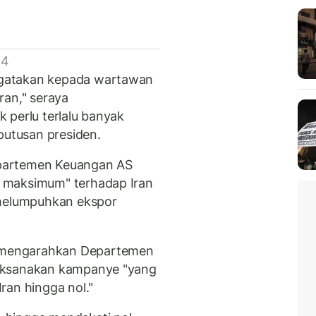
 4
gatakan kepada wartawan
Iran," seraya
 perlu terlalu banyak
utusan presiden.
partemen Keuangan AS
 maksimum" terhadap Iran
 melumpuhkan ekspor
 mengarahkan Departemen
aksanakan kampanye "yang
ran hingga nol."