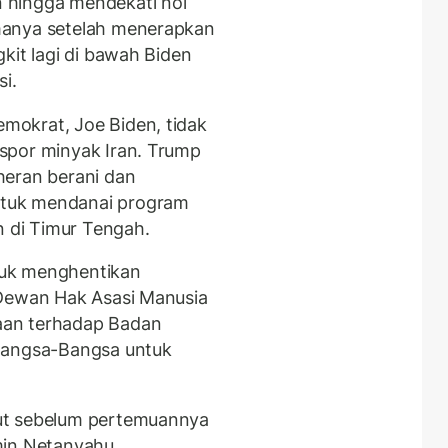
 hingga mendekati nol
manya setelah menerapkan
kit lagi di bawah Biden
i.
okrat, Joe Biden, tidak
spor minyak Iran. Trump
heran berani dan
tuk mendanai program
n di Timur Tengah.
tuk menghentikan
 Dewan Hak Asasi Manusia
aan terhadap Badan
 Bangsa-Bangsa untuk
ut sebelum pertemuannya
min Netanyahu.