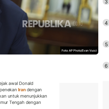
3
4
5
Foto: AP Photo/Evan Vucci
6
jak awal Donald
 penekan
Iran
dengan
ikan untuk menunjukkan
imur Tengah dengan