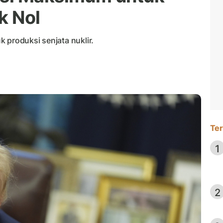
k Nol
 produksi senjata nuklir.
Ter
1
2