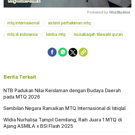
Powered by 
GliaStudios
mtq internasional
sistem perhakiman mtq
Mute
mtq di indonesia
lomba mtq
musabaqah tilawatil quran
Berita Terkait
NTB Padukan Nilai Keislaman dengan Budaya Daerah
pada MTQ 2026
Sembilan Negara Ramaikan MTQ Internasional di Istiqlal
Widia Nurhalisa Tampil Gemilang, Raih Juara 1 MTQ di
Ajang ASMILA x BSI Flash 2025