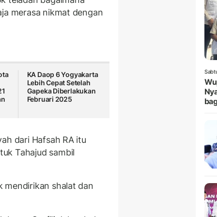
saja merasa nikmat dengan
Sabt
ota
KA Daop 6 Yogyakarta
Wuj
Lebih Cepat Setelah
21
Gapeka Diberlakukan
Nya
an
Februari 2025
bag
ah dari Hafsah RA itu
tuk Tahajud sambil
 mendirikan shalat dan