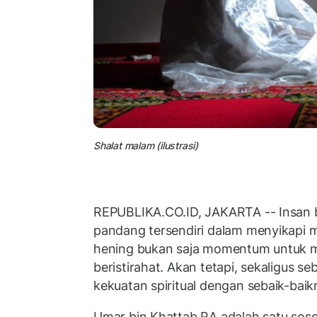
Shalat malam (ilustrasi)
REPUBLIKA.CO.ID, JAKARTA -- Insan b
pandang tersendiri dalam menyikapi 
hening bukan saja momentum untuk 
beristirahat. Akan tetapi, sekaligus
kekuatan spiritual dengan sebaik-baik
Umar bin Khattab RA adalah satu sos