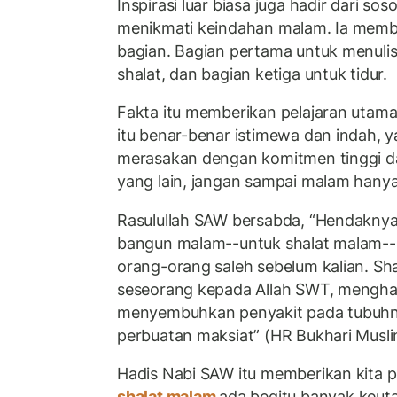
Inspirasi luar biasa juga hadir dari sos
menikmati keindahan malam. Ia memb
bagian. Bagian pertama untuk menulis
shalat, dan bagian ketiga untuk tidur.
Fakta itu memberikan pelajaran utam
itu benar-benar istimewa dan indah, 
merasakan dengan komitmen tinggi da
yang lain, jangan sampai malam hanya 
Rasulullah SAW bersabda, “Hendaknya
bangun malam--untuk shalat malam--k
orang-orang saleh sebelum kalian. S
seseorang kepada Allah SWT, mengh
menyembuhkan penyakit pada tubuh
perbuatan maksiat” (HR Bukhari Musli
Hadis Nabi SAW itu memberikan kita 
shalat malam
ada begitu banyak keuta