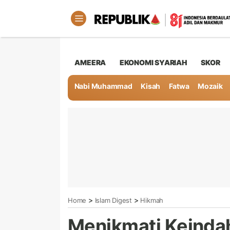
AMEERA
EKONOMI SYARIAH
SKOR
Nabi Muhammad
Kisah
Fatwa
Mozaik
>
>
Home
Islam Digest
Hikmah
Menikmati Keinda