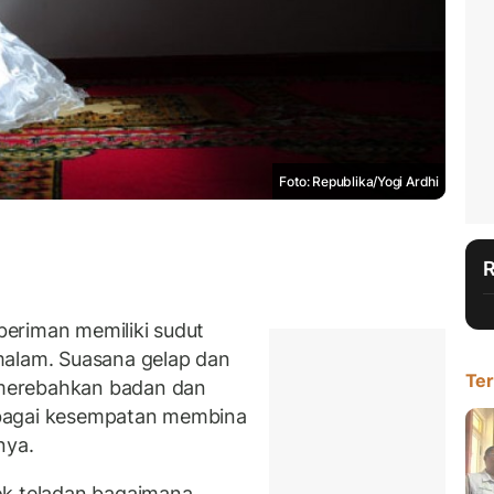
Foto: Republika/Yogi Ardhi
eriman memiliki sudut
malam. Suasana gelap dan
Ter
merebahkan badan dan
 sebagai kesempatan membina
nya.
ok teladan bagaimana