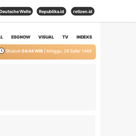
Deutsche Welle
Republika.id
retizen.id
AL
ESGNOW
VISUAL
TV
INDEKS
Shubuh
04:44 WIB
| Minggu, 26 Safar 1448