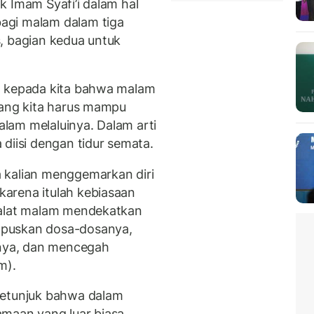
ok Imam Syafi’i dalam hal
agi malam dalam tiga
, bagian kedua untuk
a kepada kita bahwa malam
yang kita harus mampu
lam melaluinya. Dalam arti
diisi dengan tidur semata.
 kalian menggemarkan diri
arena itulah kebiasaan
halat malam mendekatkan
apuskan dosa-dosanya,
nya, dan mencegah
m).
petunjuk bahwa dalam
maan yang luar biasa.