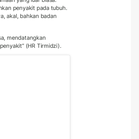
hkan penyakit pada tubuh.
wa, akal, bahkan badan
sa, mendatangkan
enyakit” (HR Tirmidzi).