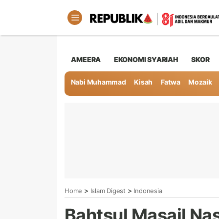
AMEERA
EKONOMI SYARIAH
SKOR
Nabi Muhammad
Kisah
Fatwa
Mozaik
>
>
Home
Islam Digest
Indonesia
Bahtsul Masail Nas