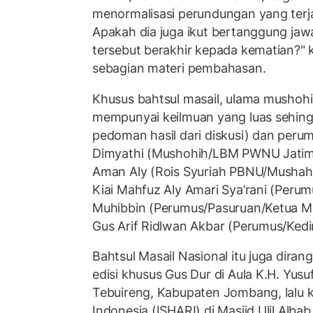
menormalisasi perundungan yang terja
Apakah dia juga ikut bertanggung ja
tersebut berakhir kepada kematian?" 
sebagian materi pembahasan.
Khusus bahtsul masail, ulama mushoh
mempunyai keilmuan yang luas sehing
pedoman hasil dari diskusi) dan perum
Dimyathi (Mushohih/LBM PWNU Jatim
Aman Aly (Rois Syuriah PBNU/Mushah
Kiai Mahfuz Aly Amari Sya’rani (Perum
Muhibbin (Perumus/Pasuruan/Ketua M
Gus Arif Ridlwan Akbar (Perumus/Kedir
Bahtsul Masail Nasional itu juga dira
edisi khusus Gus Dur di Aula K.H. Yu
Tebuireng, Kabupaten Jombang, lalu k
Indonesia (ISHARI) di Masjid Ulil Alba