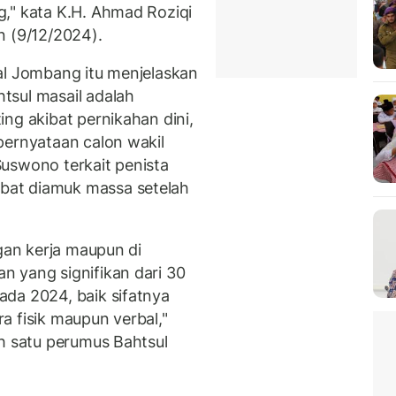
," kata K.H. Ahmad Roziqi
n (9/12/2024).
al Jombang itu menjelaskan
tsul masail adalah
ng akibat pernikahan dini,
pernyataan calon wakil
uswono terkait penista
bat diamuk massa setelah
ngan kerja maupun di
 yang signifikan dari 30
da 2024, baik sifatnya
a fisik maupun verbal,"
ah satu perumus Bahtsul