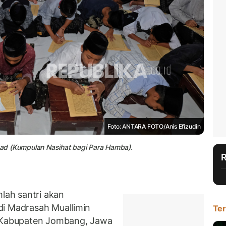
Foto: ANTARA FOTO/Anis Efizudin
Ibad (Kumpulan Nasihat bagi Para Hamba).
ah santri akan
di Madrasah Muallimin
Ter
, Kabupaten Jombang, Jawa