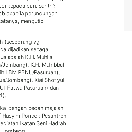
di kepada para santri?
wab apabila perundungan
katanya, mengutip
ih (seseorang yg
ga dijadikan sebagai
us adalah K.H. Muhlis
/Jombang), K.H. Muhibbul
ih LBM PBNU/Pasuruan),
us/Jombang), Kiai Shofiyul
UI-Fatwa Pasuruan) dan
i).
ngkai dengan bedah majalah
suf Hasyim Pondok Pesantren
egiatan Ikatan Seni Hadrah
b, Jombang.