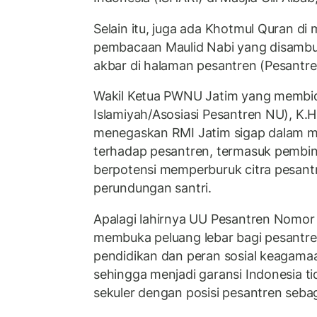
Selain itu, juga ada Khotmul Quran d
pembacaan Maulid Nabi yang disamb
akbar di halaman pesantren (Pesantr
Wakil Ketua PWNU Jatim yang membid
Islamiyah/Asosiasi Pesantren NU), K.H
menegaskan RMI Jatim sigap dalam me
terhadap pesantren, termasuk pembi
berpotensi memperburuk citra pesant
perundungan santri.
Apalagi lahirnya UU Pesantren Nomor
membuka peluang lebar bagi pesant
pendidikan dan peran sosial keagama
sehingga menjadi garansi Indonesia t
sekuler dengan posisi pesantren seba