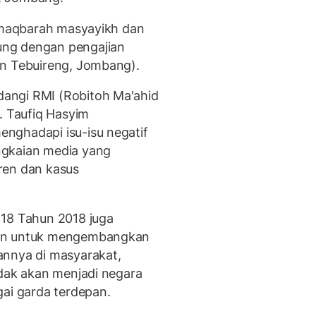
i maqbarah masyayikh dan
ung dengan pengajian
en Tebuireng, Jombang).
angi RMI (Robitoh Ma'ahid
. Taufiq Hasyim
nghadapi isu-isu negatif
ngkaian media yang
ren dan kasus
 18 Tahun 2018 juga
ren untuk mengembangkan
annya di masyarakat,
idak akan menjadi negara
gai garda terdepan.