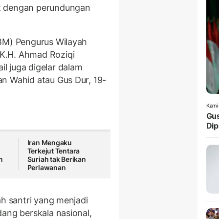
t dengan perundungan
LBM) Pengurus Wilayah
K.H. Ahmad Roziqi
l juga digelar dalam
n Wahid atau Gus Dur, 19-
Kami
Gus
Dip
Iran Mengaku
Terkejut Tentara
n
Suriah tak Berikan
Perlawanan
ah santri yang menjadi
ang berskala nasional,