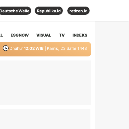
Deutsche Welle
Republika.id
retizen.id
AL
ESGNOW
VISUAL
TV
INDEKS
Dhuhur
12:02 WIB
| Kamis, 23 Safar 1448