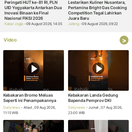
Peringati HUT ke-81 RI, PLN
Lestarikan Kuliner Nusantara,
UID Yogyakarta Antarkan Dua
Pertamina Bright Gas Cooking
Inovasi Binaan ke Final
Competition Tegal Lahirkan
Nasional FIKSI 2026
Juara Baru
Kabar Jogja
-09 August 2026, 14:35
Jateng
-09 August 2026, 09:22
>
Video
Kebakaran Bromo Meluas
Kebakaran Landa Gedung
Seperti ini Penampakannya
Bapenda Pemprov DKI
Dailynews
- Ahad , 09 Aug 2026,
Dailynews
- Jumat , 07 Aug 2026,
11:15 WIB
23:00 WIB