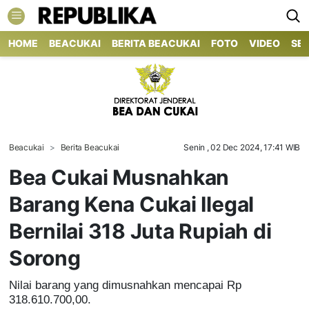
HOME
BEACUKAI
BERITA BEACUKAI
FOTO
VIDEO
SE
Beacukai
Berita Beacukai
Senin , 02 Dec 2024, 17:41 WIB
Bea Cukai Musnahkan
Barang Kena Cukai Ilegal
Bernilai 318 Juta Rupiah di
Sorong
Nilai barang yang dimusnahkan mencapai Rp
318.610.700,00.