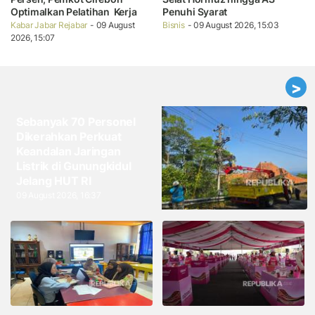
Optimalkan Pelatihan Kerja
Penuhi Syarat
Kabar Jabar Rejabar
- 09 August
Bisnis
- 09 August 2026, 15:03
2026, 15:07
>
Sebanyak 70 Personel
Dikerahkan Perkuat
Keandalan Jaringan
Listrik di Gunungkidul
Jelang HUT RI
09 August 2026, 16:37