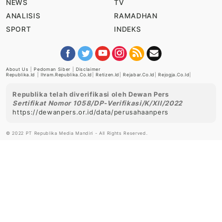
NEWS
TV
ANALISIS
RAMADHAN
SPORT
INDEKS
About Us
|
Pedoman Siber
|
Disclaimer
Republika.id
|
Ihram.republika.co.id
|
Retizen.id
|
Rejabar.co.id
|
Rejogja.co.id
|
Republika telah diverifikasi oleh Dewan Pers
Sertifikat Nomor 1058/DP-Verifikasi/K/XII/2022
https://dewanpers.or.id/data/perusahaanpers
© 2022 PT Republika Media Mandiri - All Rights Reserved.