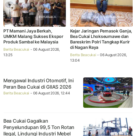
PT Mamani Jaya Berkah,
Kejar Jaringan Pemasok Ganja,
UMKM Malang Sukses Ekspor
Bea Cukai Lhokseumawe dan
Produk Sambal ke Malaysia
Bareskrim Polri Tangkap Kurir
di Nagan Raya
Berita Beacukai
- 06 August 2026,
13:25
Berita Beacukai
- 06 August 2026,
13:04
Mengawal Industri Otomotif, Ini
Peran Bea Cukai di GIIAS 2026
Berita Beacukai
- 06 August 2026, 12:44
Bea Cukai Gagalkan
Penyelundupan 99,5 Ton Rotan
Ilegal, Lindungi Industri Mebel