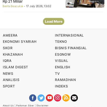
Rp 21 Miliar
Berita Beacukai
- 17 July 2026, 13:02
Load More
AMEERA
INTERNASIONAL
EKONOMI SYARIAH
TEKNO
SKOR
BISNIS FINANSIAL
KHAZANAH
ESGNOW
IQRA
VISUAL
ISLAM DIGEST
ENGLISH
NEWS
TV
ANALISIS
RAMADHAN
SPORT
INDEKS
About Us
|
Pedoman Siber
|
Disclaimer