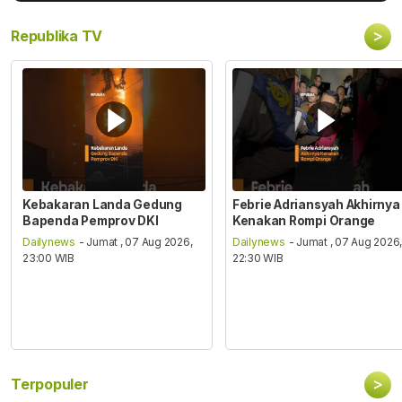
>
Republika TV
Kebakaran Landa Gedung
Febrie Adriansyah Akhirnya
Bapenda Pemprov DKI
Kenakan Rompi Orange
Dailynews
- Jumat , 07 Aug 2026,
Dailynews
- Jumat , 07 Aug 2026
23:00 WIB
22:30 WIB
>
Terpopuler