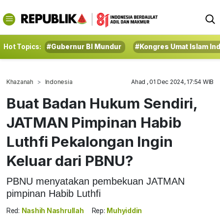
Hot Topics:
#Gubernur BI Mundur
#Kongres Umat Islam In
Khazanah
Indonesia
Ahad , 01 Dec 2024, 17:54 WIB
Buat Badan Hukum Sendiri,
JATMAN Pimpinan Habib
Luthfi Pekalongan Ingin
Keluar dari PBNU?
PBNU menyatakan pembekuan JATMAN
pimpinan Habib Luthfi
Red:
Nashih Nashrullah
Rep:
Muhyiddin