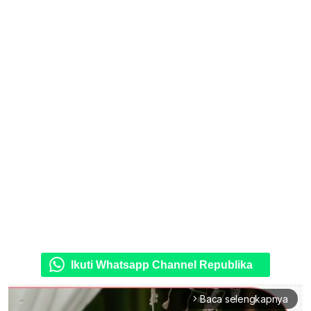
Ikuti Whatsapp Channel Republika
Baca selengkapnya
arrow_forward_ios