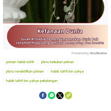
Powered by 
GliaStudios
jatman habib luthfi
pbnu bekukan jatman
Mute
pbnu nonaktifkan jatman
habib luthfi bin yahya
habib luthfi bin yahya pekalongan