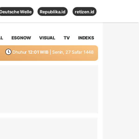
Deutsche Welle
Republika.id
retizen.id
AL
ESGNOW
VISUAL
TV
INDEKS
Dhuhur
12:01 WIB
| Senin, 27 Safar 1448