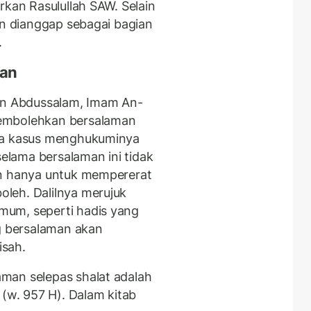
rkan Rasulullah SAW. Selain
an dianggap sebagai bagian
n.
kan
bin Abdussalam, Imam An-
membolehkan bersalaman
apa kasus menghukuminya
lama bersalaman ini tidak
an hanya untuk mempererat
leh. Dalilnya merujuk
mum, seperti hadis yang
 bersalaman akan
isah.
man selepas shalat adalah
 (w. 957 H). Dalam kitab