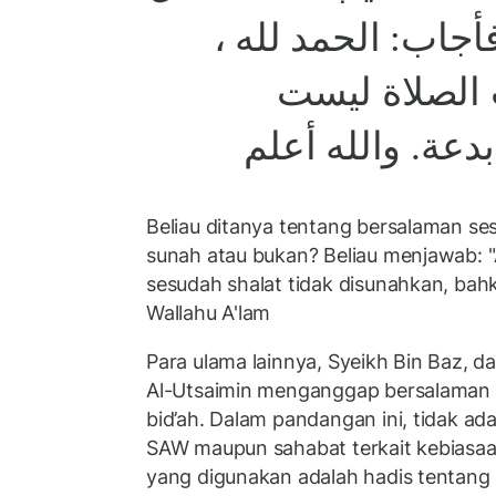
 فأجاب: الحمد لله
الصلاة ليست
دعة. والله أعلم
Beliau ditanya tentang bersalaman se
sunah atau bukan? Beliau menjawab: "
sesudah shalat tidak disunahkan, bahka
Wallahu A'lam
Para ulama lainnya, Syeikh Bin Baz, 
Al-Utsaimin menganggap bersalaman s
bid’ah. Dalam pandangan ini, tidak ada
SAW maupun sahabat terkait kebiasaan
yang digunakan adalah hadis tentan