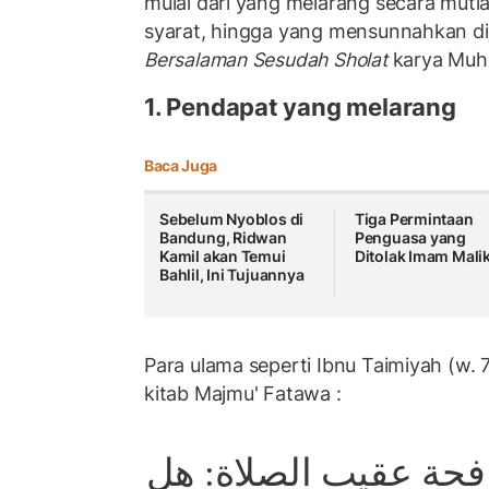
mulai dari yang melarang secara mut
syarat, hingga yang mensunnahkan di
Bersalaman Sesudah Sholat
karya Muh
1. Pendapat yang melarang
Baca Juga
Sebelum Nyoblos di
Tiga Permintaan
Bandung, Ridwan
Penguasa yang
Kamil akan Temui
Ditolak Imam Mali
Bahlil, Ini Tujuannya
Para ulama seperti Ibnu Taimiyah
(w. 
kitab Majmu' Fatawa :
حة عقيب الصلاة: هل