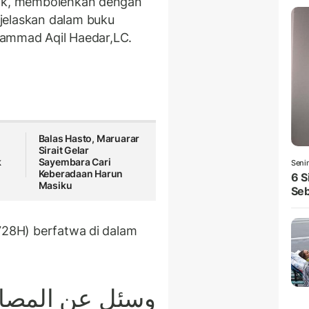
lak, membolehkan dengan
jelaskan dalam buku
ammad Aqil Haedar,LC.
Balas Hasto, Maruarar
Sirait Gelar
k
Sayembara Cari
Seni
Keberadaan Harun
6 S
Masiku
Seb
728H) berfatwa di dalam
وسئل عن المصاف