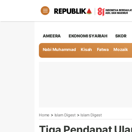
AMEERA
EKONOMI SYARIAH
SKOR
Nabi Muhammad
Kisah
Fatwa
Mozaik
>
>
Home
Islam Digest
Islam Digest
Tiga Pendapat Ula