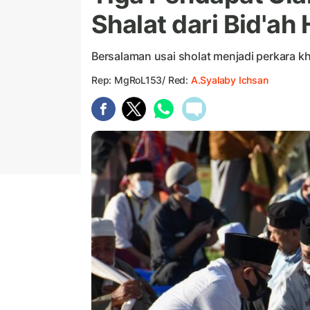
Shalat dari Bid'ah
Bersalaman usai sholat menjadi perkara kh
Rep: MgRoL153/ Red:
A.Syalaby Ichsan