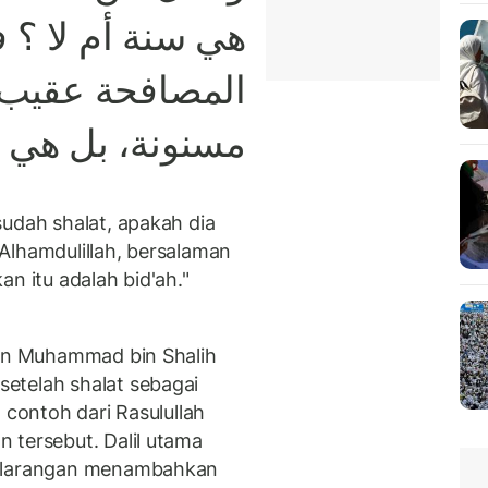
هي سنة أم لا ؟ ،
المصافحة عقيب 
مسنونة، بل هي ب
sudah shalat, apakah dia
Alhamdulillah, bersalaman
n itu adalah bid'ah."
dan Muhammad bin Shalih
etelah shalat sebagai
 contoh dari Rasulullah
 tersebut. Dalil utama
g larangan menambahkan