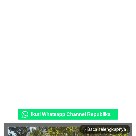
Ikuti Whatsapp Channel Republika
Baca selengkapnya
arrow_forward_ios