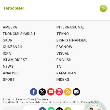
>
Terpopuler
AMEERA
INTERNASIONAL
EKONOMI SYARIAH
TEKNO
SKOR
BISNIS FINANSIAL
KHAZANAH
ESGNOW
IQRA
VISUAL
ISLAM DIGEST
ENGLISH
NEWS
TV
ANALISIS
RAMADHAN
SPORT
INDEKS
About Us
|
Pedoman Siber
|
Disclaimer
Republika.id
|
Ihram.republika.co.id
|
Retizen.id
|
Rejabar.co.id
|
Rejogja.co.id
|