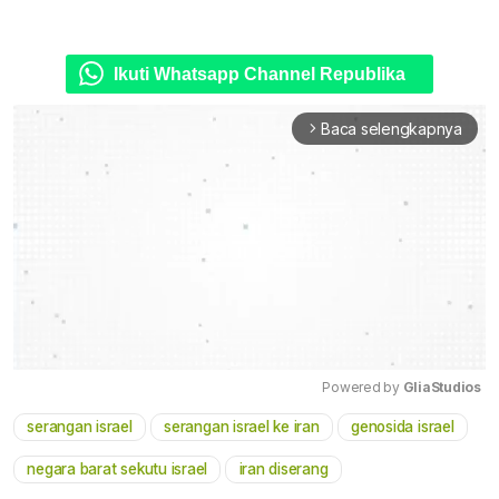
Ikuti Whatsapp Channel Republika
Baca selengkapnya
arrow_forward_ios
Powered by 
GliaStudios
serangan israel
serangan israel ke iran
genosida israel
Mute
negara barat sekutu israel
iran diserang