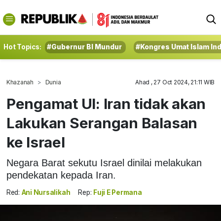
Hot Topics:
#Gubernur BI Mundur
#Kongres Umat Islam In
Khazanah
Dunia
Ahad , 27 Oct 2024, 21:11 WIB
Pengamat UI: Iran tidak akan
Lakukan Serangan Balasan
ke Israel
Negara Barat sekutu Israel dinilai melakukan
pendekatan kepada Iran.
Red:
Ani Nursalikah
Rep:
Fuji E Permana