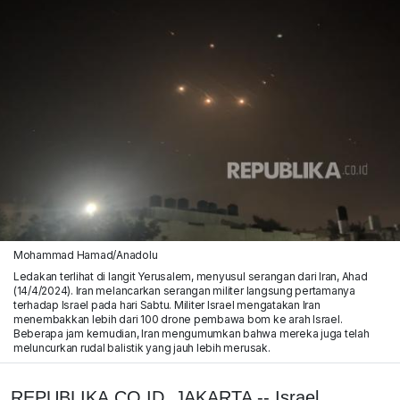
Mohammad Hamad/Anadolu
Ledakan terlihat di langit Yerusalem, menyusul serangan dari Iran, Ahad
(14/4/2024). Iran melancarkan serangan militer langsung pertamanya
terhadap Israel pada hari Sabtu. Militer Israel mengatakan Iran
menembakkan lebih dari 100 drone pembawa bom ke arah Israel.
Beberapa jam kemudian, Iran mengumumkan bahwa mereka juga telah
meluncurkan rudal balistik yang jauh lebih merusak.
REPUBLIKA.CO.ID, JAKARTA -- Israel