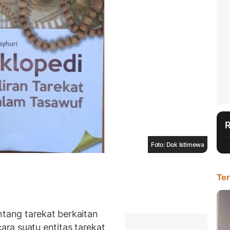
Foto: Dok Istimewa
Ter
ang tarekat berkaitan
ra suatu entitas tarekat