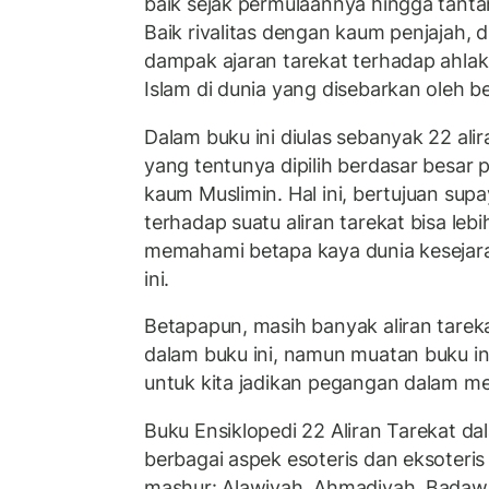
baik sejak permulaannya hingga tant
Baik rivalitas dengan kaum penjajah, 
dampak ajaran tarekat terhadap ahl
Islam di dunia yang disebarkan oleh be
Dalam buku ini diulas sebanyak 22 alir
yang tentunya dipilih berdasar besar
kaum Muslimin. Hal ini, bertujuan s
terhadap suatu aliran tarekat bisa lebi
memahami betapa kaya dunia kesejara
ini.
Betapapun, masih banyak aliran tare
dalam buku ini, namun muatan buku in
untuk kita jadikan pegangan dalam m
Buku Ensiklopedi 22 Aliran Tarekat da
berbagai aspek esoteris dan eksoteris 
mashur: Alawiyah, Ahmadiyah, Badawi