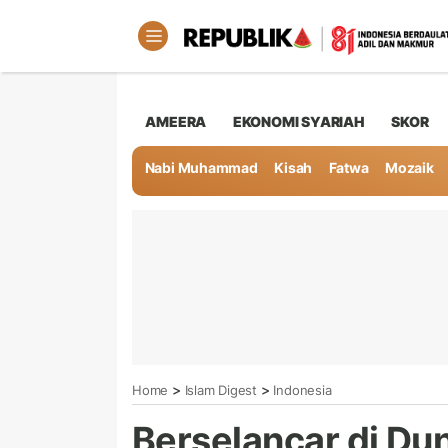
AMEERA
EKONOMI SYARIAH
SKOR
Nabi Muhammad
Kisah
Fatwa
Mozaik
>
>
Home
Islam Digest
Indonesia
Berselancar di Dun