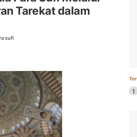
ran Tarekat dalam
a sufi
Ter
1