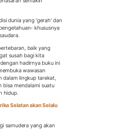
penasaran semakin
isi dunia yang 'gerah' dan
 pengetahuan- khususnya
saudara.
bertebaran, baik yang
at susah bagi kita
dengan hadirnya buku ini
k membuka wawasan
 dalam lingkup tarekat,
n bisa mendalami suatu
 hidup.
ika Selatan akan Selalu
ngi samudera yang akan