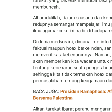
tarekat yang tak elak membuat rasa 
membuncah.
Alhamdulillah, dalam suasana dan kond
redupnya semangat mempelajari ilmu
ilmu agama-buku ini hadir di hadapan 
Di dunia medsos ini, dimana info info 
faktual maupun hoax berkelindan, sang
memverifikasi kebenarannya. Namun, 
akan memberikan kita wacana untu
tentang kebenaran suatu pengetahuan
sehingga kita tidak termakan hoax da
permasalahan tentang keagamaan dan
BACA JUGA:
Presiden Ramaphosa: Afr
Bersama Palestina
Aliran tarekat ibarat perahu mengaru