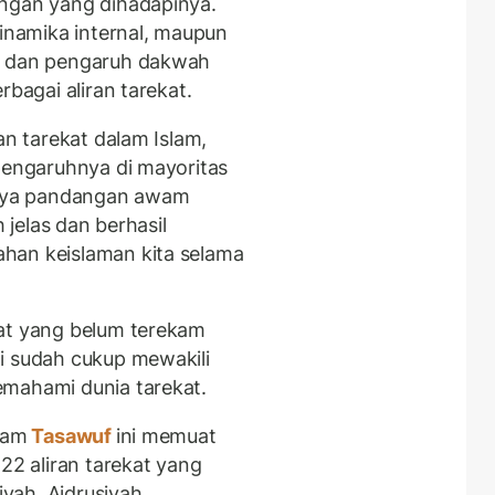
angan yang dihadapinya.
dinamika internal, maupun
ak dan pengaruh dakwah
rbagai aliran tarekat.
an tarekat dalam Islam,
 pengaruhnya di mayoritas
upaya pandangan awam
h jelas dan berhasil
han keislaman kita selama
kat yang belum terekam
i sudah cukup mewakili
emahami dunia tarekat.
lam
Tasawuf
ini memuat
22 aliran tarekat yang
yah, Aidrusiyah,