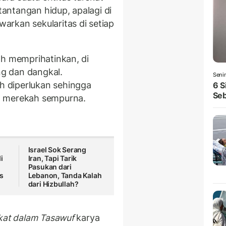
antangan hidup, apalagi di
rkan sekularitas di setiap
ah memprihatinkan, di
g dan dangkal.
Seni
 diperlukan sehingga
6 S
Seb
a merekah sempurna.
Israel Sok Serang
i
Iran, Tapi Tarik
Pasukan dari
s
Lebanon, Tanda Kalah
dari Hizbullah?
ekat dalam Tasawuf
karya