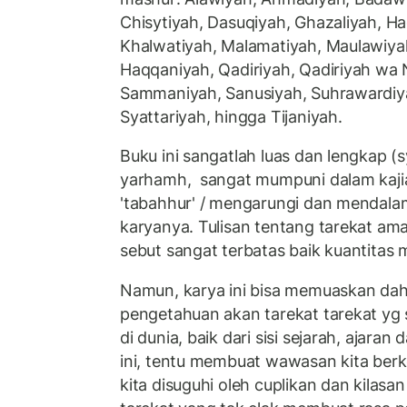
Chisytiyah, Dasuqiyah, Ghazaliyah, Ha
Khalwatiyah, Malamatiyah, Maulawiya
Haqqaniyah, Qadiriyah, Qadiriyah wa 
Sammaniyah, Sanusiyah, Suhrawardiya
Syattariyah, hingga Tijaniyah.
Buku ini sangatlah luas dan lengkap (s
yarhamh, sangat mumpuni dalam kajia
'tabahhur' / mengarungi dan mendalami
karyanya. Tulisan tentang tarekat amat
sebut sangat terbatas baik kuantitas 
Namun, karya ini bisa memuaskan dah
pengetahuan akan tarekat tarekat yg
di dunia, baik dari sisi sejarah, ajar
ini, tentu membuat wawasan kita ber
kita disuguhi oleh cuplikan dan kilasa