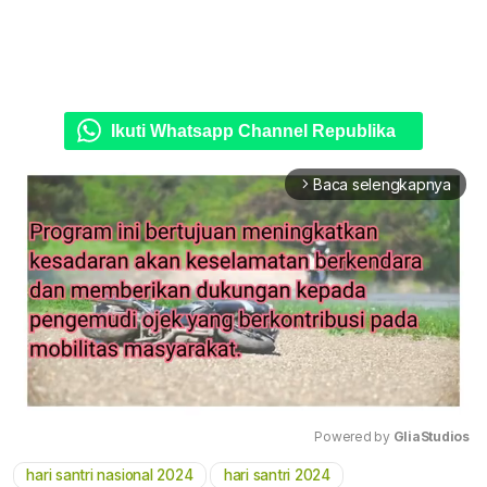
Ikuti Whatsapp Channel Republika
Baca selengkapnya
arrow_forward_ios
Powered by 
GliaStudios
hari santri nasional 2024
hari santri 2024
Mute