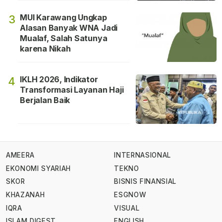
MUI Karawang Ungkap
3
Alasan Banyak WNA Jadi
Mualaf, Salah Satunya
karena Nikah
IKLH 2026, Indikator
4
Transformasi Layanan Haji
Berjalan Baik
AMEERA
INTERNASIONAL
EKONOMI SYARIAH
TEKNO
SKOR
BISNIS FINANSIAL
KHAZANAH
ESGNOW
IQRA
VISUAL
ISLAM DIGEST
ENGLISH