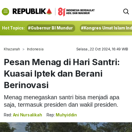
Hot Topics:
#Gubernur BI Mundur
#Kongres Umat Islam In
Khazanah
Indonesia
Selasa , 22 Oct 2024, 16:49 WIB
Pesan Menag di Hari Santri:
Kuasai Iptek dan Berani
Berinovasi
Menag menegaskan santri bisa menjadi apa
saja, termasuk presiden dan wakil presiden.
Red:
Ani Nursalikah
Rep:
Muhyiddin