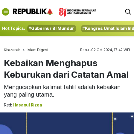
Hot Topics:
#Gubernur BI Mundur
#Kongres Umat Islam In
Khazanah
Islam Digest
Rabu , 02 Oct 2024, 17:42 WIB
Kebaikan Menghapus
Keburukan dari Catatan Amal
Mengucapkan kalimat tahlil adalah kebaikan
yang paling utama.
Red:
Hasanul Rizqa