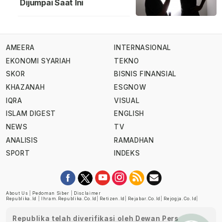
Dijumpai Saat Ini
AMEERA
INTERNASIONAL
EKONOMI SYARIAH
TEKNO
SKOR
BISNIS FINANSIAL
KHAZANAH
ESGNOW
IQRA
VISUAL
ISLAM DIGEST
ENGLISH
NEWS
TV
ANALISIS
RAMADHAN
SPORT
INDEKS
About Us
|
Pedoman Siber
|
Disclaimer
Republika.id
|
Ihram.republika.co.id
|
Retizen.id
|
Rejabar.co.id
|
Rejogja.co.id
|
Republika telah diverifikasi oleh Dewan Pers