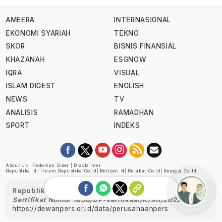
AMEERA
INTERNASIONAL
EKONOMI SYARIAH
TEKNO
SKOR
BISNIS FINANSIAL
KHAZANAH
ESGNOW
IQRA
VISUAL
ISLAM DIGEST
ENGLISH
NEWS
TV
ANALISIS
RAMADHAN
SPORT
INDEKS
About Us
|
Pedoman Siber
|
Disclaimer
Republika.id
|
Ihram.republika.co.id
|
Retizen.id
|
Rejabar.co.id
|
Rejogja.co.id
|
Republika telah diverifikasi oleh Dewan Pers
Sertifikat Nomor 1058/DP-Verifikasi/K/XII/2022
https://dewanpers.or.id/data/perusahaanpers
Ask me!