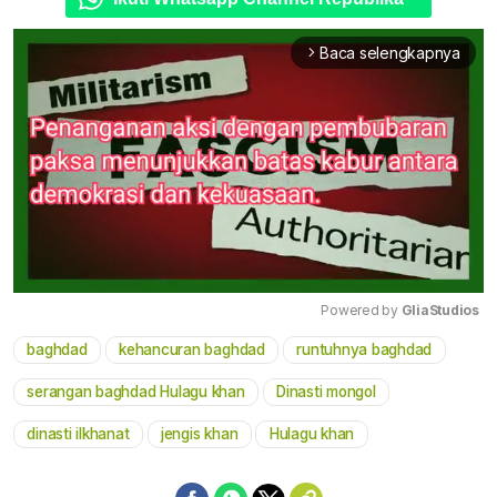
Baca selengkapnya
arrow_forward_ios
Powered by 
GliaStudios
baghdad
kehancuran baghdad
runtuhnya baghdad
Mute
serangan baghdad Hulagu khan
Dinasti mongol
dinasti ilkhanat
jengis khan
Hulagu khan